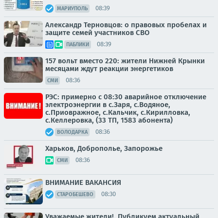
08:39
МАРИУПОЛЬ
Александр Терновцов: о правовых пробелах и
защите семей участников СВО
08:39
ПАБЛИКИ
157 вольт вместо 220: жители Нижней Крынки
месяцами ждут реакции энергетиков
08:36
СМИ
РЭС: примерно с 08:30 аварийное отключение
электроэнергии в с.Заря, с.Водяное,
с.Приовражное, с.Кальчик, с.Кирилловка,
с.Келлеровка, (33 ТП, 1583 абонента)
08:36
ВОЛОДАРКА
Харьков, Доброполье, Запорожье
08:36
СМИ
ВНИМАНИЕ ВАКАНСИЯ
08:30
СТАРОБЕШЕВО
Уважаемые жители!. Публикуем актуальный