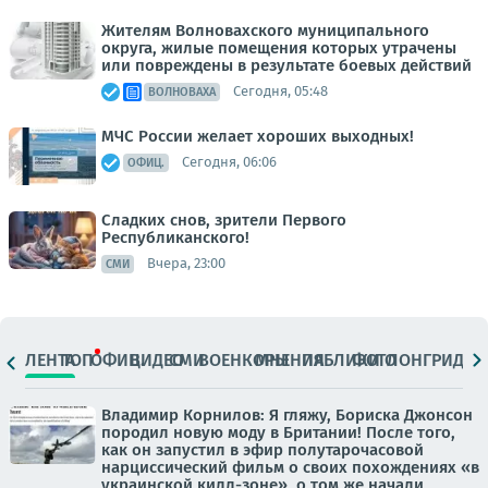
Жителям Волновахского муниципального
округа, жилые помещения которых утрачены
или повреждены в результате боевых действий
Сегодня, 05:48
ВОЛНОВАХА
МЧС России желает хороших выходных!
Сегодня, 06:06
ОФИЦ.
Сладких снов, зрители Первого
Республиканского!
Вчера, 23:00
СМИ
ЛЕНТА
ТОП
ОФИЦ.
ВИДЕО
СМИ
ВОЕНКОРЫ
МНЕНИЯ
ПАБЛИКИ
ФОТО
ЛОНГРИДЫ
Владимир Корнилов: Я гляжу, Бориска Джонсон
породил новую моду в Британии! После того,
как он запустил в эфир полутарочасовой
нарциссический фильм о своих похождениях «в
украинской килл-зоне», о том же начали