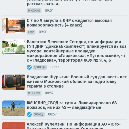
рассказывать и...
09:01
МНЕНИЯ
С 7 по 9 августа в ДНР ожидается высокая
пожароопасность (4 класс)
09:01
СМИ
Валентин Левченко: Сегодня, по информации
ГУП ДНР "Донснабкомплект", планируется вывоз
мусора: контейнерные площадки
микрорайонов «Гладковка», «Путиловский», ч/
с «Гладковка», территория ЖЭУ № 9, 4, 6
08:57
ДОНЕЦК
Владислав Шурыгин: Военный суд дал шесть лет
жителю Московской области за подготовку
теракта в столице
08:57
МНЕНИЯ
#МЧСДНР_СВОД за сутки. Ликвидировано 68
пожаров, из них 45 — ландшафтные
08:57
ОФИЦ.
Алексей Кулемзин: По информации АО «Юго-
Западная Электросетевая Компания»