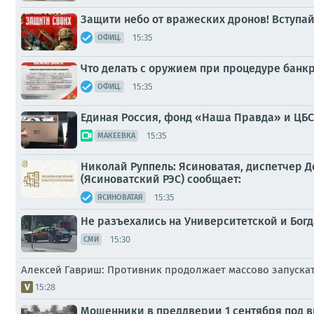
Защити небо от вражеских дронов! Вступа
15:35
ОФИЦ.
Что делать с оружием при процедуре банк
15:35
ОФИЦ.
Единая Россия, фонд «Наша Правда» и ЦБС
15:35
МАКЕЕВКА
Николай Руппель: Ясиноватая, диспетчер 
(Ясиноватский РЭС) сообщает:
15:35
ЯСИНОВАТАЯ
Не разъехались на Университетской и Бог
15:30
СМИ
Алексей Гавриш: Противник продолжает массово запуска
15:28
Мошенники в преддверии 1 сентября под в