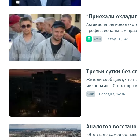
“Приехали охладит
Активисты региональног
профессиональным праздн
Сегодня, 14:33
СМИ
Третьи сутки без 
Жители сообщают, что п
микрорайон. С тех пор св
Сегодня, 14:36
СМИ
Аналогов восстан
«Это стало самой большо