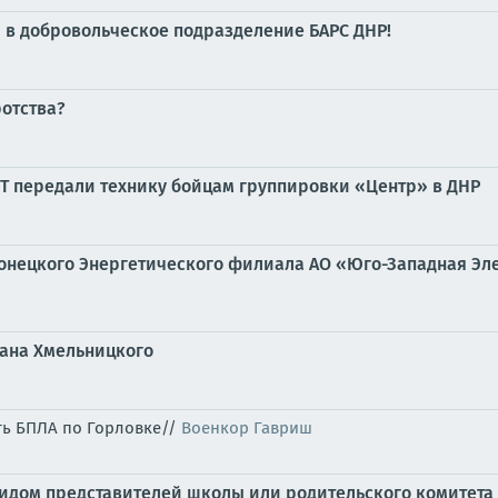
й в добровольческое подразделение БАРС ДНР!
ротства?
Т передали технику бойцам группировки «Центр» в ДНР
Донецкого Энергетического филиала АО «Юго-Западная Э
дана Хмельницкого
ть БПЛА по Горловке//
Военкор Гавриш
идом представителей школы или родительского комитета 