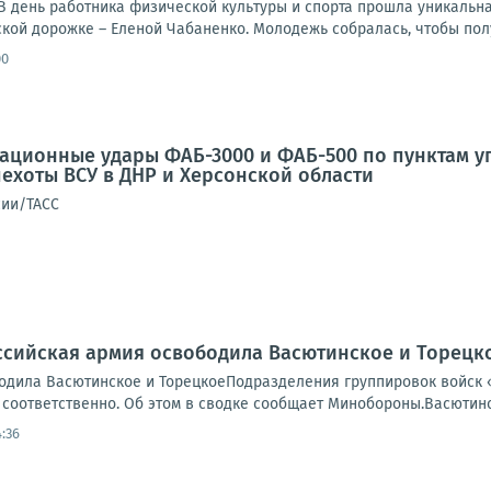
?В день работника физической культуры и спорта прошла уникальн
кой дорожке – Еленой Чабаненко. Молодежь собралась, чтобы полу
00
иационные удары ФАБ-3000 и ФАБ-500 по пунктам 
ехоты ВСУ в ДНР и Херсонской области
сии/ТАСС
ссийская армия освободила Васютинское и Торецк
одила Васютинское и ТорецкоеПодразделения группировок войск 
соответственно. Об этом в сводке сообщает Минобороны.Васютинск
:36