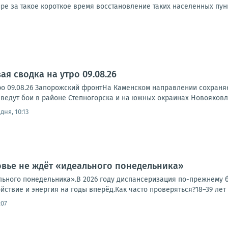
ре за такое короткое время восстановление таких населенных пункт
я сводка на утро 09.08.26
ро 09.08.26 Запорожский фронтНа Каменском направлении сохраня
ведут бои в районе Степногорска и на южных окраинах Новояковле
дня, 10:13
овье не ждёт «идеального понедельника»
льного понедельника».В 2026 году диспансеризация по-прежнему б
ствие и энергия на годы вперёд.Как часто проверяться?18–39 лет — 
:07