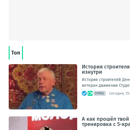
Топ
История строителя
изнутри
История строителяВ День
ветеран движения Студе
Сегодня, 15
ОФИЦ.
А как прошёл твой
тренировка с 5-к