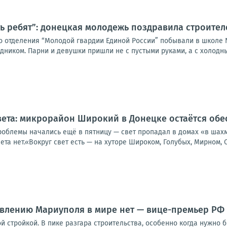
ь ребят”: донецкая молодежь поздравила строите
о отделения “Молодой гвардии Единой России” побывали в школе 
иком. Парни и девушки пришли не с пустыми руками, а с холодным
света: микрорайон Широкий в Донецке остаётся об
роблемы начались ещё в пятницу — свет пропадал в домах «в шахм
ета нет.«Вокруг свет есть — на хуторе Широком, Голубых, Мирном, С
овлению Мариуполя в мире нет — вице-премьер РФ
й стройкой. В пике разгара строительства, особенно когда нужно 