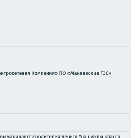
лектросетевая Компания» ПО «Макеевские ГЭС»
выманивают у родителей деньги "на нужды класса",