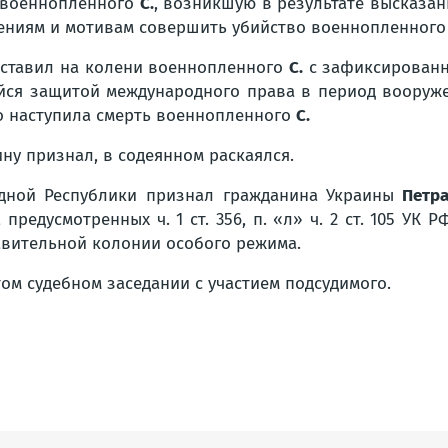
 военнопленного
С.
, возникшую в результате высказа
дениям и мотивам совершить убийство военнопленного
ставил на колени военнопленного
С.
с зафиксированны
йся защитой международного права в период вооруже
го наступила смерть военнопленного
С.
ну признал, в содеянном раскаялся.
дной Республики признал гражданина Украины
Петра
редусмотренных ч. 1 ст. 356, п. «л» ч. 2 ст. 105 УК 
авительной колонии особого режима.
ом судебном заседании с участием подсудимого.