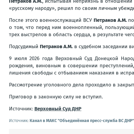
Петраков А.М.
, испытывая неприязнь в отношении
«русскому народу», решил по своим личным убеж
После этого военнослужащий ВСУ
Петраков А.М.
по
о том, что перед ним военнопленный, пользующи
трех выстрелов в область сердца, в результате че
Подсудимый
Петраков А.М.
в судебном заседании ви
9 июля 2026 года Верховный Суд Донецкой Наро
рождения, виновным в совершении преступлений, п
лишения свободы с отбыванием наказания в испр
Рассмотрение уголовного дела проходило в закрыт
Приговор в законную силу не вступил.
Источник:
Верховный Суд ДНР
Источник:
Канал в МАКС "Объединённая пресс-служба ВС ДНР"