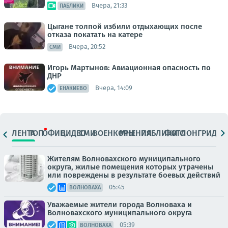
Вчера, 21:33
ПАБЛИКИ
Цыгане толпой избили отдыхающих после
отказа покатать на катере
Вчера, 20:52
СМИ
Игорь Мартынов: Авиационная опасность по
ДНР
Вчера, 14:09
ЕНАКИЕВО
ЛЕНТА
ТОП
ОФИЦ.
ВИДЕО
СМИ
ВОЕНКОРЫ
МНЕНИЯ
ПАБЛИКИ
ФОТО
ЛОНГРИДЫ
Жителям Волновахского муниципального
округа, жилые помещения которых утрачены
или повреждены в результате боевых действий
05:45
ВОЛНОВАХА
Уважаемые жители города Волноваха и
Волновахского муниципального округа
05:39
ВОЛНОВАХА