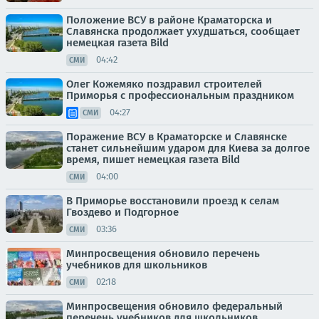
Положение ВСУ в районе Краматорска и
Славянска продолжает ухудшаться, сообщает
немецкая газета Bild
04:42
СМИ
Олег Кожемяко поздравил строителей
Приморья с профессиональным праздником
04:27
СМИ
Поражение ВСУ в Краматорске и Славянске
станет сильнейшим ударом для Киева за долгое
время, пишет немецкая газета Bild
04:00
СМИ
В Приморье восстановили проезд к селам
Гвоздево и Подгорное
03:36
СМИ
Минпросвещения обновило перечень
учебников для школьников
02:18
СМИ
Минпросвещения обновило федеральный
перечень учебников для школьников,