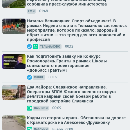
сообщила пресс-служба министерства
01:48
СМИ
Наталья Великодная: Спорт объединяет!. В
рамках Недели спорта в Тельманово состоялось
мероприятие, которое показало: здоровый
образ жизни — это тренд для всех поколений и
профессий
00:12
ТЕЛЬМАНОВО
Как подготовить заявку на Конкурс
Росмолодёжь.Гранты в рамках Школы
социального проектирования
«Донбасс.Гранты»?
00:09
ОФИЦ.
Два майора: Славянское направление.
Операторы БПЛА Южного военного округа
делятся кадрами своей боевой работы в
городской застройке Славянска
00:09
ПАБЛИКИ
Кадры со стороны врага.. Обстановка на дороге
с Краматорска на Алексеево-Дружковку
Вчера, 23:09
ПАБЛИКИ