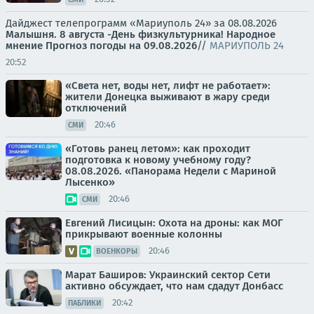
Дайджест телепрограмм «Мариуполь 24» за 08.08.2026
Малышня.
8 августа -День физкультурника! Народное
мнение
Прогноз погоды на 09.08.2026
//
МАРИУПОЛЬ 24
20:52
«Света нет, воды нет, лифт не работает»:
жители Донецка выживают в жару среди
отключений
20:46
СМИ
«Готовь ранец летом»: как проходит
подготовка к новому учебному году?
08.08.2026. «Панорама Недели с Мариной
Лысенко»
20:46
СМИ
Евгений Лисицын: Охота на дроны: как МОГ
прикрывают военные колонны
20:46
ВОЕНКОРЫ
Марат Баширов: Украинский сектор Сети
активно обсуждает, что нам сдадут Донбасс
20:42
ПАБЛИКИ