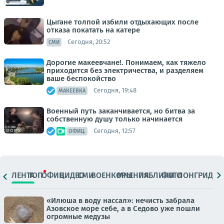
Цыгане толпой избили отдыхающих после
отказа покатать на катере
Сегодня, 20:52
СМИ
Дорогие макеевчане!. Понимаем, как тяжело
приходится без электричества, и разделяем
ваше беспокойство
Сегодня, 19:48
МАКЕЕВКА
Военный путь заканчивается, но битва за
собственную душу только начинается
Сегодня, 12:57
ОФИЦ.
ЛЕНТА
ТОП
ОФИЦ.
ВИДЕО
СМИ
ВОЕНКОРЫ
МНЕНИЯ
ПАБЛИКИ
ФОТО
ЛОНГРИДЫ
«Илюша в воду нассал»: нечисть забрала
Азовское море себе, а в Седово уже пошли
огромные медузы