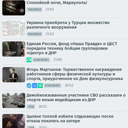
Спокойной ночи, Мариуполь!
21:03
ПАБЛИКИ
Украина приобрела у Турции множество
различного вооружения
21:03
ПАБЛИКИ
Единая Россия, фонд «Наша Правда» и ЦБСТ
передали технику бойцам группировки
«Центр» в ДНР
21:00
ЕНАКИЕВО
Игорь Мартынов: Торжественное награждение
работников сферы физической культуры и
спорта, приуроченное ко Дню физкультурника
20:52
ЕНАКИЕВО
Демобилизованные участники СВО рассказали о
спорте юным медийщикам из ДНР
20:52
СМИ
Цыгане толпой избили отдыхающих после
отказа покатать на катере
20:52
СМИ