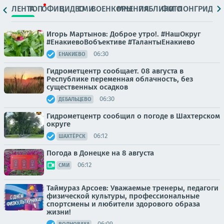
ЛЕНТА
ТОП
ОФИЦ.
ВИДЕО
СМИ
ВОЕНКОРЫ
МНЕНИЯ
ПАБЛИКИ
ФОТО
ЛОНГРИДЫ
Игорь Мартынов: Доброе утро!. #НашОкруг
#ЕнакиевоВобъективе #ТалантыЕнакиево
06:30
ЕНАКИЕВО
Гидрометцентр сообщает. 08 августа в
Республике переменная облачность, без
существенных осадков
06:30
ДЕБАЛЬЦЕВО
Гидрометцентр сообщил о погоде в Шахтерском
округе
06:12
ШАХТЁРСК
Погода в Донецке на 8 августа
06:12
СМИ
Таймураз Арсоев: Уважаемые тренеры, педагоги
физической культуры, профессиональные
спортсмены и любители здорового образа
жизни!
06:09