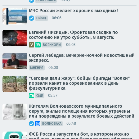
ВОЛНОВАХА
МЧС России желает хороших выходных!
06:06
ОФИЦ.
Евгений Лисицын: Фронтовая сводка по
состоянию на утро субботы, 8 августа:
06:03
ВОЕНКОРЫ
Сергей Лебедев: Вечерне-ночной новостишный
экспресс.
06:00
МНЕНИЯ
"Сегодня дали жару": бойцы бригады "Волки"
порвали канат на соревнованиях в День
физкультурника
05:57
СМИ
Жителям Волновахского муниципального
округа, жилые помещения которых утрачены
или повреждены в результате боевых действий
05:48
ВОЛНОВАХА
ФСБ России запустили бот, в котором можно
сообщить важную для безопасности общества