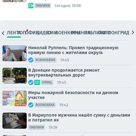
Сегодня, 18:08
ПАБЛИКИ
ЛЕНТА
ТОП
ОФИЦ.
ВИДЕО
СМИ
ВОЕНКОРЫ
МНЕНИЯ
ПАБЛИКИ
ФОТО
ЛОНГРИДЫ
Николай Руппель: Провел традиционную
прямую линию с жителями округа
19:45
ЯСИНОВАТАЯ
В Донецке продолжается ремонт
внутриквартальных дорог
19:45
ОФИЦ.
Меры пожарной безопасности на дачном
участке
19:42
ВОЛНОВАХА
В Мариуполе мужчина нашёл сумку с деньгами
и потратил их
19:39
ПАБЛИКИ