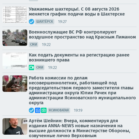
Уважаемые шахтерцы!. С 08 августа 2026
меняется график подачи воды в Шахтерске
19:27
ШАХТЁРСК
Военнослужащие ВС РФ контролируют
воздушное пространство над Красным Лиманом
19:22
СМИ
Как подать документы на регистрацию ранее
возникшего права
19:22
СМИ
Работа комиссии по делам
несовершеннолетних, работающей под
председательством первого заместителя главы
администрации округа Юлии Рачек при
администрации Ясиноватского муниципального
округа
19:19
ЯСИНОВАТАЯ
Артём Шейнин: Вчера, комментируя для
издания ANNA-NEWS новые назначения на
высшие должности в Министерстве Обороны,
озвученные лично Верховным