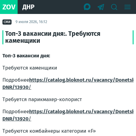
ZOV
ДНР
9 июля 2026, 16:12
СМИ
Топ-3 вакансии дня:. Требуются
каменщики
Топ-3 вакансии дня:
Требуются каменщики
Подробнее
https://catalog.bloknot.ru/vacancy/Donetsk
DNR/13930
/
Требуется парикмахер-колорист
Подробнее
https://catalog.bloknot.ru/vacancy/Donetsk
DNR/13920
/
Требуются комбайнеры категории «F»