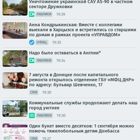
Уничтожение украинской САУ AS-90 в частном
секторе Дружковки
19:39
ПАБЛИКИ
Анна Кондрыкинская: Вместе с коллегами
выехали в Харцызск и встретились со старшими
по домам в рамках проекта «УПРАВДОМ»
19:35
ОФИЦ.
Надо было оставаться в Англии*
19:34
ПАБЛИКИ
7 августа в Донецке после капитального
ремонта открылось отделение ГБУ «МФЦ ДНР»
по адресу: бульвар Шевченко, 17
19:30
СМИ
Коммунальные службы продолжают делать наш
город уютнее
19:30
ПАБЛИКИ
Один букет вместо десятков: 1 сентября можно
помочь тяжелобольным детям Донбасса
19:27
СМИ