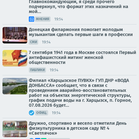
Главнокомандующим, я среди прочего
подчеркнул, что формат этих назначений на
мой...
19:14
МНЕНИЯ
Донецкая филармония помогает молодым
музыкантам сделать первые шаги в профессии
19:14
СМИ
7 сентября 1941 года в Москве состоялся Первый
антифашистский митинг женской
общественности
19:14
ПАБЛИКИ
Филиал «Харцызское ПУВКХ» ГУП ДНР «ВОДА
ДОНБАССА» сообщает, что в связи с
проведением аварийно-восстановительных
работ на объектах энергетической структуры,
график подачи воды на г. Харцызск, п. Горное,
07.08.2026 будет...
19:14
ОФИЦ.
Дружно, спортивно и весело отметили День
физкультурника в детском саду № 4
«Светлячок»