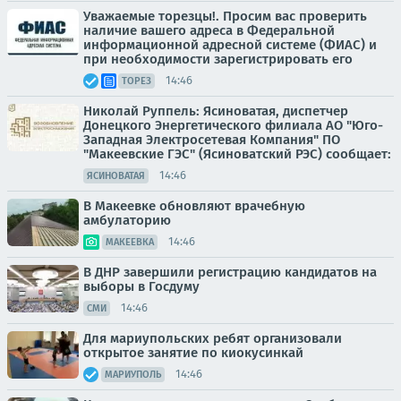
Уважаемые торезцы!. Просим вас проверить
наличие вашего адреса в Федеральной
информационной адресной системе (ФИАС) и
при необходимости зарегистрировать его
14:46
ТОРЕЗ
Николай Руппель: Ясиноватая, диспетчер
Донецкого Энергетического филиала АО "Юго-
Западная Электросетевая Компания" ПО
"Макеевские ГЭС" (Ясиноватский РЭС) сообщает:
14:46
ЯСИНОВАТАЯ
В Макеевке обновляют врачебную
амбулаторию
14:46
МАКЕЕВКА
В ДНР завершили регистрацию кандидатов на
выборы в Госдуму
14:46
СМИ
Для мариупольских ребят организовали
открытое занятие по киокусинкай
14:46
МАРИУПОЛЬ