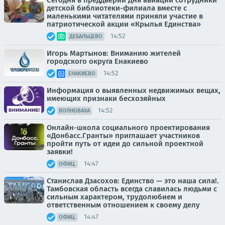
детской библиотеки-филиала вместе с
маленькими читателями приняли участие в
патриотической акции «Крылья Единства»
14:52
ДЕБАЛЬЦЕВО
Игорь Мартынов: Вниманию жителей
городского округа Енакиево
14:52
ЕНАКИЕВО
Информация о выявленных недвижимых вещах,
имеющих признаки бесхозяйных
14:52
ВОЛНОВАХА
Онлайн-школа социального проектирования
«Донбасс.Гранты» приглашает участников
пройти путь от идеи до сильной проектной
заявки!
14:47
ОФИЦ.
Станислав Дзасохов: Единство — это наша сила!.
Тамбовская область всегда славилась людьми с
сильным характером, трудолюбием и
ответственным отношением к своему делу
14:47
ОФИЦ.