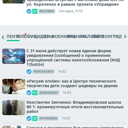
ул. Короленко в рамках проекта «Управдом»
Сегодня, 11:52
МОСПИНО
ЛЕНТА
ТОП
ОФИЦ.
ВИДЕО
СМИ
ВОЕНКОРЫ
МНЕНИЯ
ПАБЛИКИ
ФОТО
ЛОНГРИДЫ
С 31 июля действует новая единая форма
уведомления (сообщения) о применении
упрощённой системы налогообложения (КНД
1154004)
14:52
НОВОАЗОВСК
«Рисуем огнём»: как в Центре технического
творчества дети создают шедевры на дереве
14:52
ДЕБАЛЬЦЕВО
Константин Зинченко: Владимировская школа
№ 1: промежуточные итоги восстановительных
работ
14:52
ВОЛНОВАХА
Сегодня в преддверии Дня авиации сотрудники