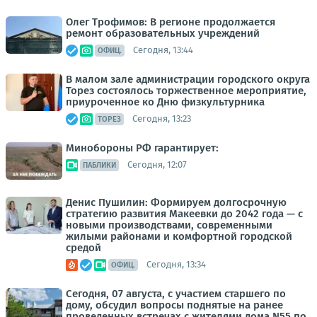
Олег Трофимов: В регионе продолжается
ремонт образовательных учреждений
Сегодня, 13:44
ОФИЦ.
В малом зале администрации городского округа
Торез состоялось торжественное мероприятие,
приуроченное ко Дню физкультурника
Сегодня, 13:23
ТОРЕЗ
Минобороны РФ гарантирует:
Сегодня, 12:07
ПАБЛИКИ
Денис Пушилин: Формируем долгосрочную
стратегию развития Макеевки до 2042 года — с
новыми производствами, современными
жилыми районами и комфортной городской
средой
Сегодня, 13:34
ОФИЦ.
Сегодня, 07 августа, с участием старшего по
дому, обсудил вопросы поднятые на ранее
проведенных встречах с жителями дома N55 по