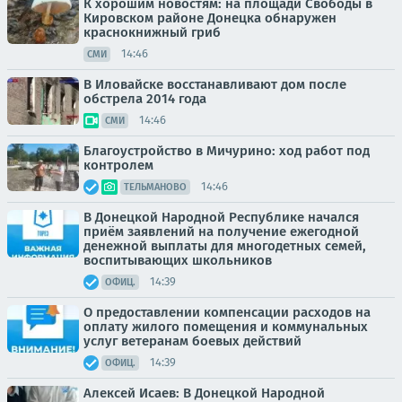
К хорошим новостям: на площади Свободы в
Кировском районе Донецка обнаружен
краснокнижный гриб
14:46
СМИ
В Иловайске восстанавливают дом после
обстрела 2014 года
14:46
СМИ
Благоустройство в Мичурино: ход работ под
контролем
14:46
ТЕЛЬМАНОВО
В Донецкой Народной Республике начался
приём заявлений на получение ежегодной
денежной выплаты для многодетных семей,
воспитывающих школьников
14:39
ОФИЦ.
О предоставлении компенсации расходов на
оплату жилого помещения и коммунальных
услуг ветеранам боевых действий
14:39
ОФИЦ.
Алексей Исаев: В Донецкой Народной