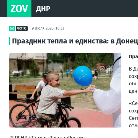
ZOV
ДНР
9 июля 2026, 18:33
ФОТО
Праздник тепла и единства: в Доне
Пра
В Д
сох
общ
ден
«Се
сох
Сег
отм
#ЕРДНР #Семья #ЕдинаяРоссия