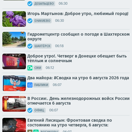
06:30
ДЕБАЛЬЦЕВО
Игорь Мартынов: Доброе утро, любимый город!
06:30
ЕНАКИЕВО
Гидрометцентр сообщил о погоде в Шахтерском
округе
06:18
ШАХТЁРСК
Доброе утро!. Четверг в Донецке обещает быть
тёплым и солнечным
06:12
СМИ
Два майора: #Сводка на утро 6 августа 2026 года
06:07
ПАБЛИКИ
В России:. День железнодорожных войск России
отмечается 6 августа
06:07
ОФИЦ.
Евгений Лисицын: Фронтовая сводка по
состоянию на утро четверга, 6 августа:
06:07