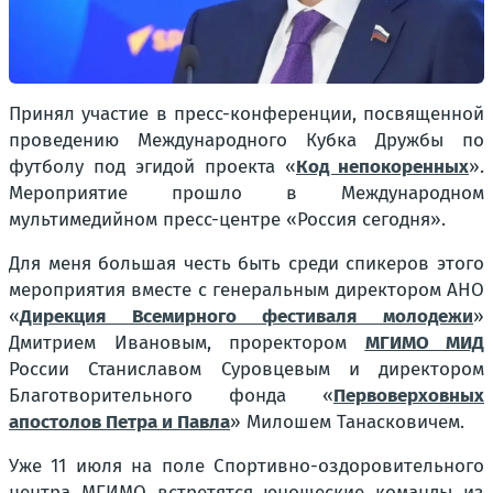
Принял участие в пресс-конференции, посвященной
проведению Международного Кубка Дружбы по
футболу под эгидой проекта «
Код непокоренных
».
Мероприятие прошло в Международном
мультимедийном пресс-центре «Россия сегодня».
Для меня большая честь быть среди спикеров этого
мероприятия вместе с генеральным директором АНО
«
Дирекция Всемирного фестиваля молодежи
»
Дмитрием Ивановым, проректором
МГИМО МИД
России Станиславом Суровцевым и директором
Благотворительного фонда «
Первоверховных
апостолов Петра и Павла
» Милошем Танасковичем.
Уже 11 июля на поле Спортивно-оздоровительного
центра МГИМО встретятся юношеские команды из