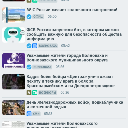
ВОЕНКОРЫ
МЧС России желает солнечного настроения!
06:00
ОФИЦ.
ФСБ России запустили бот, в котором можно
сообщить важную для безопасности общества
информацию
05:42
ВОЛНОВАХА
Уважаемые жители города Волноваха и
Волновахского муниципального округа
05:36
ВОЛНОВАХА
Кадры боёв: бойцы «Центра» уничтожают
пехоту и технику врага в боях за
Красноармейском и на Днепропетровщине
05:36
ВОЕНКОРЫ
День Железнодорожных войск, подкаблучника
и «огненной воды»
05:33
СМИ
Уважаемые жители Волновахского
муниципального округа!