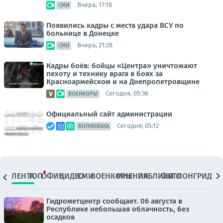
Вчера, 17:18
СМИ
Появились кадры с места удара ВСУ по
больнице в Донецке
Вчера, 21:28
СМИ
Кадры боёв: бойцы «Центра» уничтожают
пехоту и технику врага в боях за
Красноармейском и на Днепропетровщине
Сегодня, 05:36
ВОЕНКОРЫ
Официальный сайт администрации
Сегодня, 05:12
ВОЛНОВАХА
ЛЕНТА
ТОП
ОФИЦ.
ВИДЕО
СМИ
ВОЕНКОРЫ
МНЕНИЯ
ПАБЛИКИ
ФОТО
ЛОНГРИДЫ
Гидрометцентр сообщает. 06 августа в
Республике небольшая облачность, без
осадков