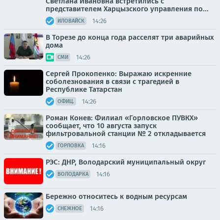
Светлана Ивановна встретились с
представителем Харцызского управления по...
14:26
ИЛОВАЙСК
В Торезе до конца года расселят три аварийных
дома
14:26
СМИ
Сергей Прокопенко: Выражаю искренние
соболезнования в связи с трагедией в
Республике Татарстан
14:26
ОФИЦ.
Роман Конев: Филиал «Горловское ПУВКХ»
сообщает, что 10 августа запуск
фильтровальной станции № 2 откладывается
14:16
ГОРЛОВКА
РЭС: ДНР, Володарский муниципальный округ
14:16
ВОЛОДАРКА
Бережно относитесь к водным ресурсам
14:16
СНЕЖНОЕ