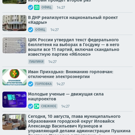
который пройдет второй раз
14:27
ОФИЦ.
В ДНР реализуется национальный проект
«Кадры»
14:27
ОФИЦ.
ЦИК России утвердил текст федерального
бюллетеня на выборах в Госдуму — в него
вошли все 11 партий, включая скандально
известную партию «Яблоко»
14:27
ПАБЛИКИ
Иван Приходько: Вниманию горловчан:
отключение электроэнергии
14:27
ГОРЛОВКА
Молодые ученые — движущая сила
нацпроектов
14:27
СНЕЖНОЕ
Сегодня, 10 августа, глава муниципального
образования городской округ Иловайск
Александр Васильевич Кузнецов и
управляющий делами администрации Пушкина