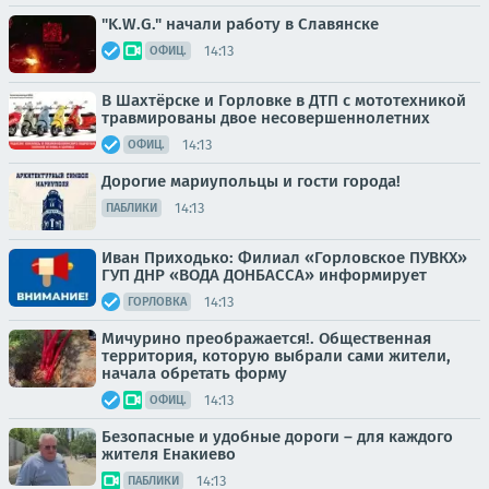
"K.W.G." начали работу в Славянске
14:13
ОФИЦ.
В Шахтёрске и Горловке в ДТП с мототехникой
травмированы двое несовершеннолетних
14:13
ОФИЦ.
Дорогие мариупольцы и гости города!
14:13
ПАБЛИКИ
Иван Приходько: Филиал «Горловское ПУВКХ»
ГУП ДНР «ВОДА ДОНБАССА» информирует
14:13
ГОРЛОВКА
Мичурино преображается!. Общественная
территория, которую выбрали сами жители,
начала обретать форму
14:13
ОФИЦ.
Безопасные и удобные дороги – для каждого
жителя Енакиево
14:13
ПАБЛИКИ