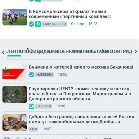
В Комсомольском открылся новый
современный спортивный комплекс!
Сегодня, 16:28
СТАРОБЕШЕВО
ЛЕНТА
ТОП
ОФИЦ.
ВИДЕО
СМИ
ВОЕНКОРЫ
МНЕНИЯ
ПАБЛИКИ
ФОТО
ЛОНГРИДЫ
Вниманию жителей жилого массива Бажанова!
18:08
МАКЕЕВКА
Группировка ЦЕНТР громит технику и пехоту
врага в боях за Покровском, Мирноградом и в
Днепропетровской области
18:08
ПАБЛИКИ
Доброта без границ: школьники со всей России
помогут тяжелобольным детям Донбасса
18:07
СМИ