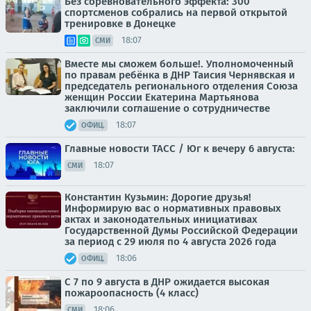
Без соревновательного эффекта: 300
спортсменов собрались на первой открытой
тренировке в Донецке
18:07
СМИ
Вместе мы сможем больше!. Уполномоченный
по правам ребёнка в ДНР Таисия Чернявская и
председатель регионального отделения Союза
женщин России Екатерина Мартьянова
заключили соглашение о сотрудничестве
18:07
ОФИЦ.
Главные новости ТАСС / Юг к вечеру 6 августа:
18:07
СМИ
Константин Кузьмин: Дорогие друзья!
Информирую вас о нормативных правовых
актах и законодательных инициативах
Государственной Думы Российской Федерации
за период с 29 июля по 4 августа 2026 года
18:06
ОФИЦ.
С 7 по 9 августа в ДНР ожидается высокая
пожароопасность (4 класс)
18:06
СМИ