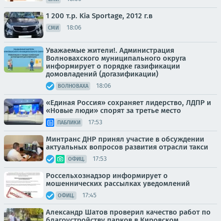
1 200 т.p. Kia Sportage, 2012 г.в
18:06
СМИ
Уважаемые жители!. Администрация
Волновахского муниципального округа
информирует о порядке газификации
домовладений (догазификации)
18:06
ВОЛНОВАХА
«Единая Россия» сохраняет лидерство, ЛДПР и
«Новые люди» спорят за третье место
17:53
ПАБЛИКИ
Минтранс ДНР принял участие в обсуждении
актуальных вопросов развития отрасли такси
17:53
ОФИЦ.
Россельхознадзор информирует о
мошеннических рассылках уведомлений
17:45
ОФИЦ.
Александр Шатов проверил качество работ по
благоустройству парков в Кировском