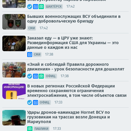
17:42
ШАХТЁРСК
Бывших военнослужащих ВСУ объединили в
одну добровольческую бригаду
17:42
СМИ
Заказал еду — в ЦРУ уже знают:
Развединформация США для Украины — это
данные о каждом из нас
17:38
СМИ
«Знай и соблюдай Правила дорожного
движения» - урок безопасности для дошколят
17:38
ОФИЦ.
В новых регионах Российской Федерации
временно сохраняются ограничения
электроснабжения, в том числе объектов связи
17:33
ОФИЦ.
Удары дронов-камикадзе Hornet ВСУ по
грузовикам на трассах возле Донецка и
Мариуполя
17:33
ПАБЛИКИ