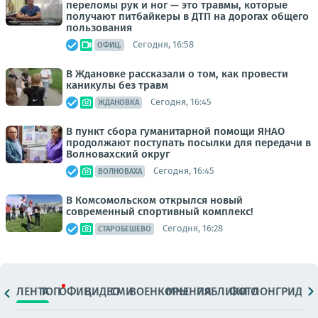
переломы рук и ног — это травмы, которые
получают питбайкеры в ДТП на дорогах общего
пользования
Сегодня, 16:58
ОФИЦ.
В Ждановке рассказали о том, как провести
каникулы без травм
Сегодня, 16:45
ЖДАНОВКА
В пункт сбора гуманитарной помощи ЯНАО
продолжают поступать посылки для передачи в
Волновахский округ
Сегодня, 16:45
ВОЛНОВАХА
В Комсомольском открылся новый
современный спортивный комплекс!
Сегодня, 16:28
СТАРОБЕШЕВО
ЛЕНТА
ТОП
ОФИЦ.
ВИДЕО
СМИ
ВОЕНКОРЫ
МНЕНИЯ
ПАБЛИКИ
ФОТО
ЛОНГРИДЫ