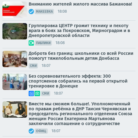
Вниманию жителей жилого массива Бажанова!
18:08
МАКЕЕВКА
Группировка ЦЕНТР громит технику и пехоту
врага в боях за Покровском, Мирноградом и в
Днепропетровской области
18:08
ПАБЛИКИ
Доброта без границ: школьники со всей России
помогут тяжелобольным детям Донбасса
18:07
СМИ
Без соревновательного эффекта: 300
спортсменов собрались на первой открытой
тренировке в Донецке
18:07
СМИ
Вместе мы сможем больше!. Уполномоченный
по правам ребёнка в ДНР Таисия Чернявская и
председатель регионального отделения Союза
женщин России Екатерина Мартьянова
заключили соглашение о сотрудничестве
18:07
ОФИЦ.