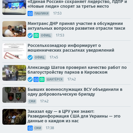
«Единая Россия» сохраняет лидерство, ЛДПР и
«Новые люди» спорят за третье место
17:53
ПАБЛИКИ
Минтранс ДНР принял участие в обсуждении
актуальных вопросов развития отрасли такси
17:53
ОФИЦ.
Россельхознадзор информирует о
мошеннических рассылках уведомлений
17:45
ОФИЦ.
Александр Шатов проверил качество работ по
благоустройству парков в Кировском
17:42
ШАХТЁРСК
Бывших военнослужащих ВСУ объединили в
одну добровольческую бригаду
17:42
СМИ
Заказал еду — в ЦРУ уже знают:
Развединформация США для Украины — это
данные о каждом из нас
17:38
СМИ