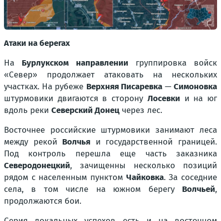
Атаки на берегах
На
Бурлукском направлении
группировка войск
«Север» продолжает атаковать на нескольких
участках. На рубеже
Верхняя Писаревка
—
Симоновка
штурмовики двигаются в сторону
Лосевки
и на юг
вдоль реки
Северский Донец
через лес.
Восточнее российские штурмовики занимают леса
между рекой
Волчья
и государственной границей.
Под контроль перешла еще часть заказника
Северодонецкий
, зачищенны несколько позиций
рядом с населенным пунктом
Чайковка
. За соседние
села, в том числе на южном берегу
Волчьей
,
продолжаются бои.
Серия локальных успехов есть и на восточном