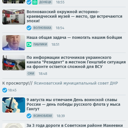
18:55
ДОНЕЦК
Волновахский окружной историко-
краеведческий музей — место, где встречаются
эпохи!
18:54
ВОЛНОВАХА
Наша общая задача — помогать нашим бойцам
18:51
ПАБЛИКИ
По информации источников украинского
канала "Резидент" в местном Генштабе ситуация
на фронте остается сложной для ВСУ
18:48
СМИ
К просмотру!//
Ясиноватский муниципальный совет ДНР
18:45
9 августа мы отмечаем День воинской славы
России — день победы русского флота у мыса
Гангут
18:39
ЯСИНОВАТАЯ
За 3 года дороги в Советском районе Макеевки