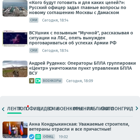
«Кого будут готовить и для каких целей?»:
Русский офицер задал главные вопросы по
новому соглашению Москвы с Дамаском
Сегодня, 18:14
СМИ
ВСУшник с позывным "Мучной", рассказывая о
ситуации на ЛБС, опять вынужден
проговариваться об успехах Армии РФ
Сегодня, 18:14
СМИ
Андрей Руденко: Операторы БПЛА группировки
«Центр» уничтожили пункт управления БПЛА
ВСУ
Сегодня, 18:09
ВОЕНКОРЫ
ЛЕНТА
ТОП
ОФИЦ.
ВИДЕО
СМИ
ВОЕНКОРЫ
МНЕНИЯ
ПАБЛИКИ
ФОТО
ЛОНГРИДЫ
Анна Кондрыкинская: Уважаемые строители,
ветераны отрасли и все причастные!
19:02
ОФИЦ.