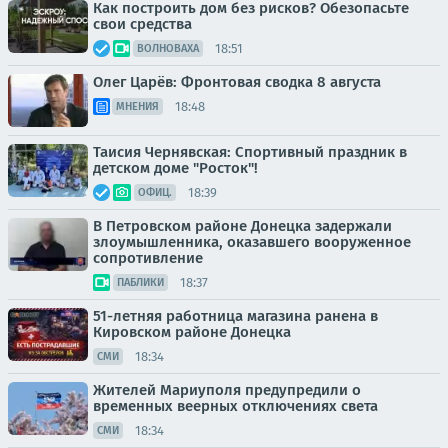
Как построить дом без рисков? Обезопасьте
свои средства
18:51
ВОЛНОВАХА
Олег Царёв: Фронтовая сводка 8 августа
18:48
МНЕНИЯ
Таисия Чернявская: Спортивный праздник в
детском доме "Росток"!
18:39
ОФИЦ.
В Петровском районе Донецка задержали
злоумышленника, оказавшего вооруженное
сопротивление
18:37
ПАБЛИКИ
51-летняя работница магазина ранена в
Кировском районе Донецка
18:34
СМИ
Жителей Мариуполя предупредили о
временных веерных отключениях света
18:34
СМИ