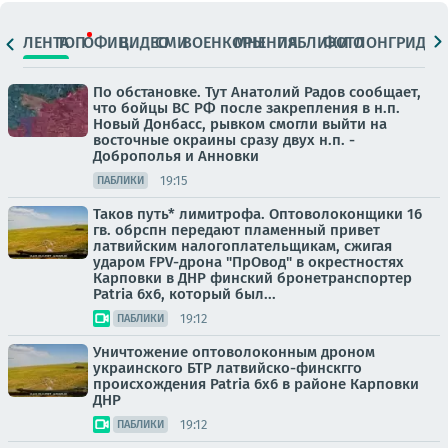
ЛЕНТА
ТОП
ОФИЦ.
ВИДЕО
СМИ
ВОЕНКОРЫ
МНЕНИЯ
ПАБЛИКИ
ФОТО
ЛОНГРИДЫ
По обстановке. Тут Анатолий Радов сообщает,
что бойцы ВС РФ после закрепления в н.п.
Новый Донбасс, рывком смогли выйти на
восточные окраины сразу двух н.п. -
Доброполья и Анновки
19:15
ПАБЛИКИ
Таков путь* лимитрофа. Оптоволоконщики 16
гв. обрспн передают пламенный привет
латвийским налогоплательщикам, сжигая
ударом FPV-дрона "ПрОвод" в окрестностях
Карповки в ДНР финский бронетранспортер
Patria 6x6, который был...
19:12
ПАБЛИКИ
Уничтожение оптоволоконным дроном
украинского БТР латвийско-финскгго
происхождения Patria 6x6 в районе Карповки
ДНР
19:12
ПАБЛИКИ