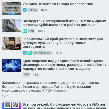
Уважаемые жители города Новоазовска!
18:34
ОФИЦ.
Последствия сегодняшней атаки ВСУ по мирным
жителям Куйбышевского района Донецка
18:33
СМИ
Забайкальский край доставил в Новосветскую
детскую музыкальную школу новые
инструменты
18:33
СТАРОБЕШЕВО
Красноярское под Добропольем освобождено!
Инженерная подготовка, разведка и разработка
маршрутов помогли выполнить задачу
18:31
СМИ
Женщина пострадала при налете украинских дронов на
Донецк, сообщил мэр города. Раненой уже
оказали
медицинскую помощь.//
РИА Новости
18:31
Всё под рукой!. С помощью чат-ботов в МАХ вы
можете мгновенно записаться на приём к врачу,