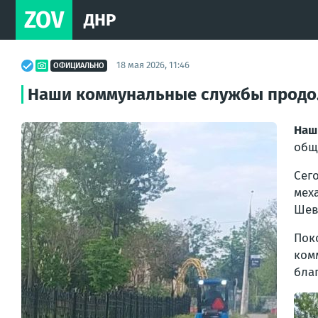
ZOV
ДНР
18 мая 2026, 11:46
ОФИЦИАЛЬНО
Наши коммунальные службы продо
Наш
общ
Сег
мех
Шев
Пок
ком
благ