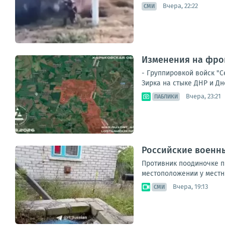
Вчера, 22:22
СМИ
Изменения на фрон
- Группировкой войск "
Зирка на стыке ДНР и Дн
Вчера, 23:21
ПАБЛИКИ
Российские военны
Противник поодиночке пы
местоположении у местны
Вчера, 19:13
СМИ