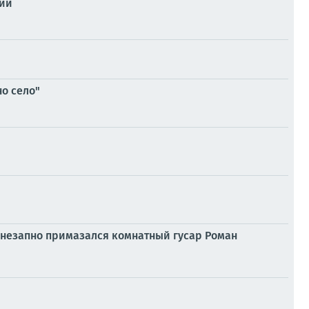
ции
о село"
внезапно примазался комнатный гусар Роман