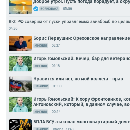
Доброе утро!. Пусть погода порадует, а 
05:06
ВОЛНОВАХА
ВКС РФ совершают пуски управляемых авиабомб по целя
04:36
Борис Первушин: Ореховское направление 
02:27
МНЕНИЯ
Игорь Гомольский: Вечер, бар для ветера
01:18
МНЕНИЯ
Нравится или нет, но мой коллега - прав
01:00
ПАБЛИКИ
Игорь Гомольский: К хору фронтовиков, к
Антоновский, который, в данном случае, во
00:54
МНЕНИЯ
БПЛА ВСУ атаковал многоквартирный дом в
Вчера, 23:43
ПАБЛИКИ