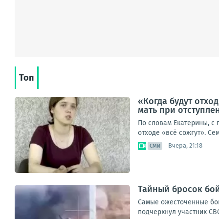
Топ
«Когда будут отход
мать при отступле
По словам Екатерины, с
отходе «всё сожгут». Се
Вчера, 21:18
СМИ
Тайный бросок бой
Самые ожесточенные бои
подчеркнул участник СВО