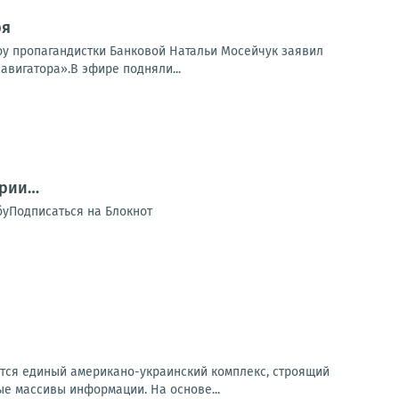
ря
шоу пропагандистки Банковой Натальи Мосейчук заявил
авигатора».В эфире подняли...
ории…
обуПодписаться на Блокнот
аётся единый американо-украинский комплекс, строящий
е массивы информации. На основе...