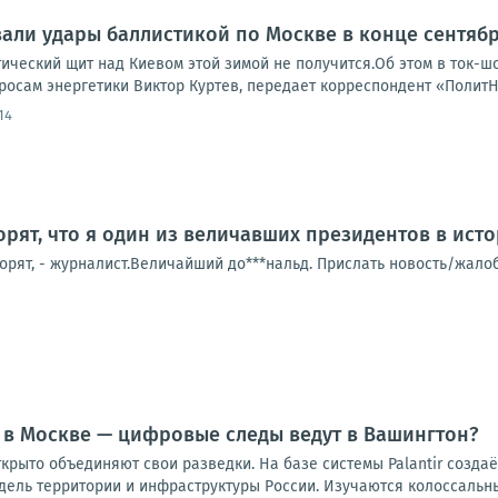
али удары баллистикой по Москве в конце сентяб
тический щит над Киевом этой зимой не получится.Об этом в ток-
росам энергетики Виктор Куртев, передает корреспондент «ПолитН
14
орят, что я один из величавших президентов в ист
говорят, - журналист.Величайший до***нальд. Прислать новость/жал
 в Москве — цифровые следы ведут в Вашингтон?
ткрыто объединяют свои разведки. На базе системы Palantir созд
ель территории и инфраструктуры России. Изучаются колоссальны