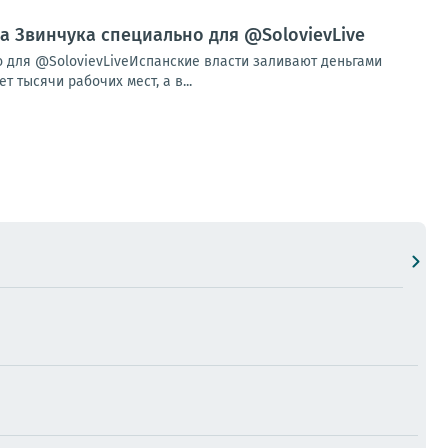
ла Звинчука специально для @SolovievLive
о для @SolovievLiveИспанские власти заливают деньгами
тысячи рабочих мест, а в...