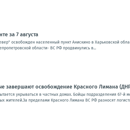
те за 7 августа
Север" освобожден населенный пункт Анискино в Харьковской обла
епропетровской области- ВС РФ продвинулись в...
е завершают освобождение Красного Лимана (ДНР)
тается укрываться в частных домах. Бойцы подразделения 67-й мо
х жителей.За пределами Красного Лимана ВС РФ разносят логистик