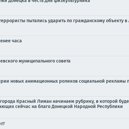
жи Донецка в честь Дня физкультурника
террористы пытались ударить по гражданскому объекту в
енее часа
шевского муниципального совета
серии новых анимационных роликов социальной рекламы 
города Красный Лиман начинаем рубрику, в которой будем
ающих сейчас на благо Донецкой Народной Республики
т?