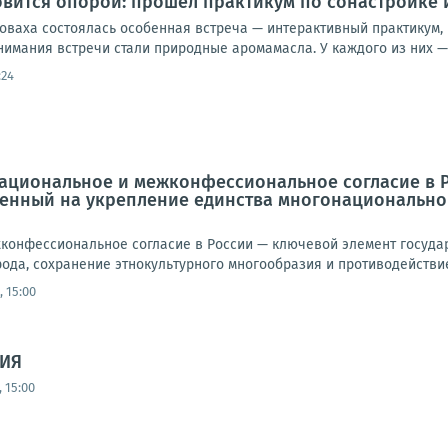
овится опорой: прошёл практикум по сонастройке 
оваха состоялась особенная встреча — интерактивный практикум, 
имания встречи стали природные аромамасла. У каждого из них — 
:24
национальное и межконфессиональное согласие в 
енный на укрепление единства многонациональног
онфессиональное согласие в России — ключевой элемент государ
ода, сохранение этнокультурного многообразия и противодействие
 15:00
ИЯ
 15:00