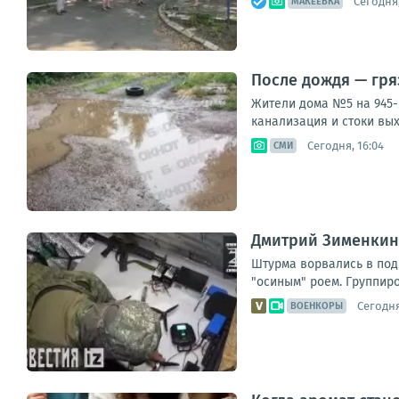
Сегодня,
МАКЕЕВКА
После дождя — гря
Жители дома №5 на 945-
канализация и стоки вых
Сегодня, 16:04
СМИ
Дмитрий Зименкин:
Штурма ворвались в под
"осиным" роем. Группир
Сегодня
ВОЕНКОРЫ