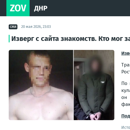
ZOV
ДНР
20 мая 2026, 23:03
СМИ
Изверг с сайта знакомств. Кто мог 
Изв
Тра
Рос
По 
кул
он 
фак
Под
Ист