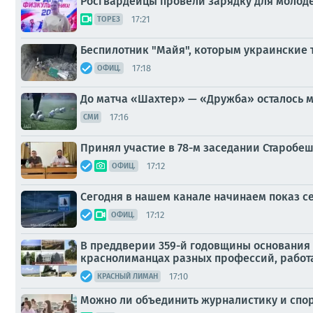
Росгвардейцы провели зарядку для молоде
17:21
ТОРЕЗ
Беспилотник "Майя", которым украинские 
17:18
ОФИЦ.
До матча «Шахтер» — «Дружба» осталось м
17:16
СМИ
Принял участие в 78-м заседании Старобе
17:12
ОФИЦ.
Сегодня в нашем канале начинаем показ 
17:12
ОФИЦ.
В преддверии 359-й годовщины основания 
краснолиманцах разных профессий, работ
17:10
КРАСНЫЙ ЛИМАН
Можно ли объединить журналистику и спор