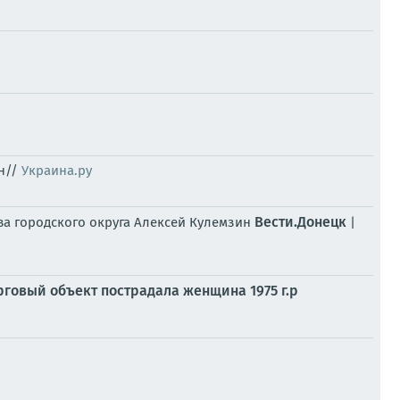
ин//
Украина.ру
Вести.Донецк
ва городского округа Алексей Кулемзин
|
рговый объект пострадала женщина 1975 г.р