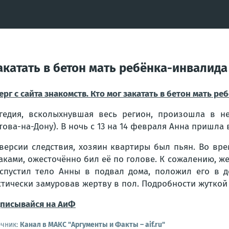
закатать в бетон мать ребёнка-инвалида
ерг с сайта знакомств. Кто мог закатать в бетон мать р
гедия, всколыхнувшая весь регион, произошла в н
това-на-Дону). В ночь с 13 на 14 февраля Анна пришла 
версии следствия, хозяин квартиры был пьян. Во вр
аками, ожесточённо бил её по голове. К сожалению, ж
спустил тело Анны в подвал дома, положил его в 
тически замуровав жертву в пол. Подробности жуткой
писывайся на АиФ
очник:
Канал в МАКС "Аргументы и Факты – aif.ru"