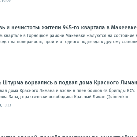
 16:09
зь и нечистоты: жители 945-го квартала в Макеевк
м квартале в Горняцком районе Макеевки жалуются на состояние д
одят на поверхность, пройти от одного подъезда к другому станови
 Штурма ворвались в подвал дома Красного Лимана
вал дома Красного Лимана и взяли в плен бойцов 63 бригады ВСУ.
овка Запад практически освободила Красный Лиман.@zimenkin
, 13:33