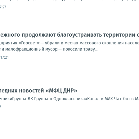
7:27
ежного продолжают благоустраивать территории 
дприятия «Горсвет»:— убрали в местах массового скопления населе
ли малофракционный мусор;— покосили траву...
17:21
следних новостей «МФЦ ДНР»
никиГруппа ВК Группа в ОдноклассникахКанал в MAX Чат-бот в 
7