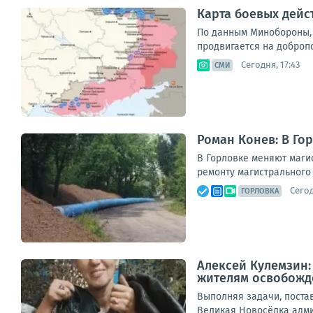
Карта боевых дейст
По данным Минобороны, В
продвигается на доброп
Сегодня, 17:43
СМИ
Роман Конев: В Го
В Горловке меняют маги
ремонту магистрального 
Сегод
ГОРЛОВКА
Алексей Кулемзин
жителям освобожд
Выполняя задачи, поста
Великая Новосёлка адми