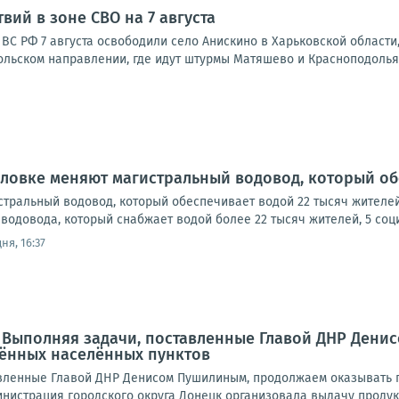
вий в зоне СВО на 7 августа
С РФ 7 августа освободили село Анискино в Харьковской области,
ольском направлении, где идут штурмы Матяшево и Красноподолья.
рловке меняют магистральный водовод, который об
стральный водовод, который обеспечивает водой 22 тысяч жителе
водовода, который снабжает водой более 22 тысяч жителей, 5 социа
ня, 16:37
: Выполняя задачи, поставленные Главой ДНР Ден
ённых населённых пунктов
вленные Главой ДНР Денисом Пушилиным, продолжаем оказывать 
нистрация городского округа Донецк организовала выдачу продукт