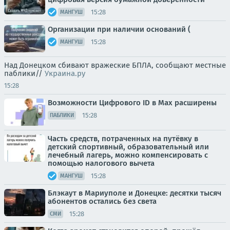
15:28
МАНГУШ
Организации при наличии оснований (
15:28
МАНГУШ
Над Донецком сбивают вражеские БПЛА, сообщают местные
паблики//
Украина.ру
15:28
Возможности Цифрового ID в Мах расширены
15:28
ПАБЛИКИ
Часть средств, потраченных на путёвку в
детский спортивный, образовательный или
лечебный лагерь, можно компенсировать с
помощью налогового вычета
15:28
МАНГУШ
Блэкаут в Мариуполе и Донецке: десятки тысяч
абонентов остались без света
15:28
СМИ