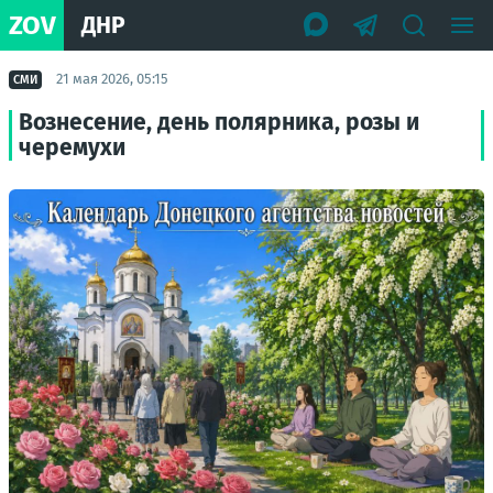
ZOV
ДНР
21 мая 2026, 05:15
СМИ
Вознесение, день полярника, розы и
черемухи