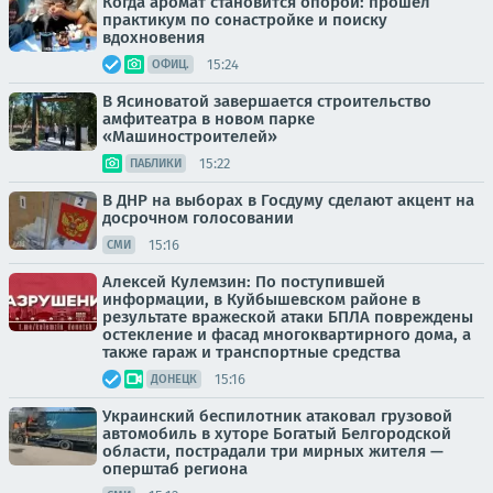
Когда аромат становится опорой: прошёл
практикум по сонастройке и поиску
вдохновения
15:24
ОФИЦ.
В Ясиноватой завершается строительство
амфитеатра в новом парке
«Машиностроителей»
15:22
ПАБЛИКИ
В ДНР на выборах в Госдуму сделают акцент на
досрочном голосовании
15:16
СМИ
Алексей Кулемзин: По поступившей
информации, в Куйбышевском районе в
результате вражеской атаки БПЛА повреждены
остекление и фасад многоквартирного дома, а
также гараж и транспортные средства
15:16
ДОНЕЦК
Украинский беспилотник атаковал грузовой
автомобиль в хуторе Богатый Белгородской
области, пострадали три мирных жителя —
оперштаб региона