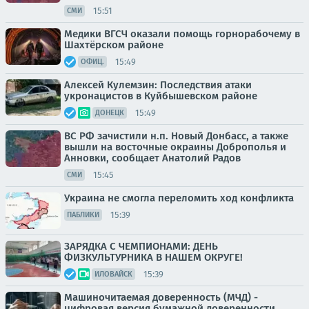
15:51
СМИ
Медики ВГСЧ оказали помощь горнорабочему в
Шахтёрском районе
15:49
ОФИЦ.
Алексей Кулемзин: Последствия атаки
укронацистов в Куйбышевском районе
15:49
ДОНЕЦК
ВС РФ зачистили н.п. Новый Донбасс, а также
вышли на восточные окраины Доброполья и
Анновки, сообщает Анатолий Радов
15:45
СМИ
Украина не смогла переломить ход конфликта
15:39
ПАБЛИКИ
ЗАРЯДКА С ЧЕМПИОНАМИ: ДЕНЬ
ФИЗКУЛЬТУРНИКА В НАШЕМ ОКРУГЕ!
15:39
ИЛОВАЙСК
Машиночитаемая доверенность (МЧД) -
цифровая версия бумажной доверенности