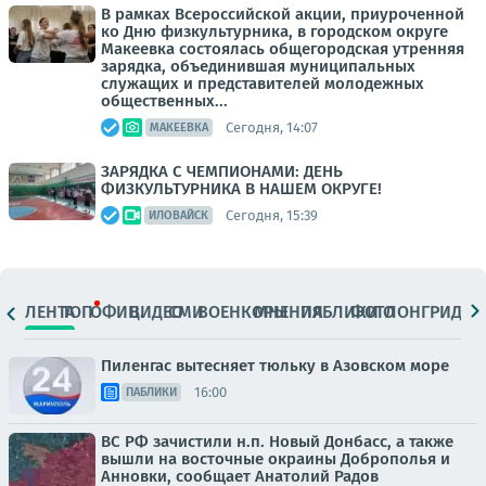
В рамках Всероссийской акции, приуроченной
ко Дню физкультурника, в городском округе
Макеевка состоялась общегородская утренняя
зарядка, объединившая муниципальных
служащих и представителей молодежных
общественных...
Сегодня, 14:07
МАКЕЕВКА
ЗАРЯДКА С ЧЕМПИОНАМИ: ДЕНЬ
ФИЗКУЛЬТУРНИКА В НАШЕМ ОКРУГЕ!
Сегодня, 15:39
ИЛОВАЙСК
ЛЕНТА
ТОП
ОФИЦ.
ВИДЕО
СМИ
ВОЕНКОРЫ
МНЕНИЯ
ПАБЛИКИ
ФОТО
ЛОНГРИДЫ
Пиленгас вытесняет тюльку в Азовском море
16:00
ПАБЛИКИ
ВС РФ зачистили н.п. Новый Донбасс, а также
вышли на восточные окраины Доброполья и
Анновки, сообщает Анатолий Радов