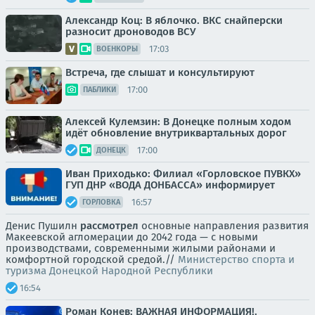
Александр Коц: В яблочко. ВКС снайперски
разносит дроноводов ВСУ
17:03
ВОЕНКОРЫ
Встреча, где слышат и консультируют
17:00
ПАБЛИКИ
Алексей Кулемзин: В Донецке полным ходом
идёт обновление внутриквартальных дорог
17:00
ДОНЕЦК
Иван Приходько: Филиал «Горловское ПУВКХ»
ГУП ДНР «ВОДА ДОНБАССА» информирует
16:57
ГОРЛОВКА
Денис Пушилн
рассмотрел
основные направления развития
Макеевской агломерации до 2042 года — с новыми
производствами, современными жилыми районами и
комфортной городской средой.//
Министерство спорта и
туризма Донецкой Народной Республики
16:54
Роман Конев: ВАЖНАЯ ИНФОРМАЦИЯ!.