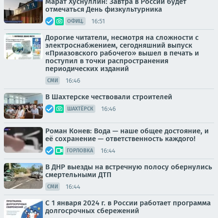
Марат Хуснуллин: Завтра в России будет
отмечаться День физкультурника
16:51
ОФИЦ.
Дорогие читатели, несмотря на сложности с
электроснабжением, сегодняшний выпуск
«Приазовского рабочего» вышел в печать и
поступил в точки распространения
периодических изданий
16:46
СМИ
В Шахтерске чествовали строителей
16:46
ШАХТЁРСК
Роман Конев: Вода — наше общее достояние, и
её сохранение — ответственность каждого!
16:44
ГОРЛОВКА
В ДНР выезды на встречную полосу обернулись
смертельными ДТП
16:44
СМИ
С 1 января 2024 г. в России работает программа
долгосрочных сбережений