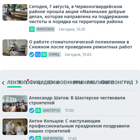
Сегодня, 7 августа, в Червоногвардейском
районе прошла акция «Маленькие добрые
дела», которая направлена на поддержание
чистоты и порядка на территории района
Сегодня, 15:25
МАКЕЕВКА
О работе стоматологической поликлиники в
Снежном после проведения ремонтных работ
Сегодня, 15:03
ОФИЦ.
ЛЕНТА
ТОП
ОФИЦ.
ВИДЕО
СМИ
ВОЕНКОРЫ
МНЕНИЯ
ПАБЛИКИ
ФОТО
ЛОНГРИДЫ
Александр Шатов: В Шахтерске чествовали
строителей
17:03
ШАХТЁРСК
Антон Кольцов: С наступающим
профессиональным праздником поздравили
наших строителей
17:03
МАРИУПОЛЬ