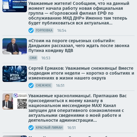
Уважаемые жители! Сообщаем, что на данный
момент начала работу новая официальная
группа — «Горловский филиал ЕРФ по
обслуживанию МКД ДНР» Именно там теперь
будет публиковаться вся актуальная...
16:54
ГОРЛОВКА
«Стоим на пороге серьезных событий»:
Дандыкин рассказал, чего ждать после звонка
Путина комдиву ВДВ
16:53
СМИ
Сергей Ермаков: Уважаемые снежнянцы! Вместе
подводим итоги недели — коротко о событиях и
изменениях в жизни нашего округа
16:51
СНЕЖНОЕ
Уважаемые краснолиманцы!. Приглашаю Вас
присоединиться к моему каналу в
национальном мессенджере MAX! Канал
запущен для оперативного ознакомления с
актуальными сведениями о моей работе и
деятельности администрации...
16:51
КРАСНЫЙ ЛИМАН