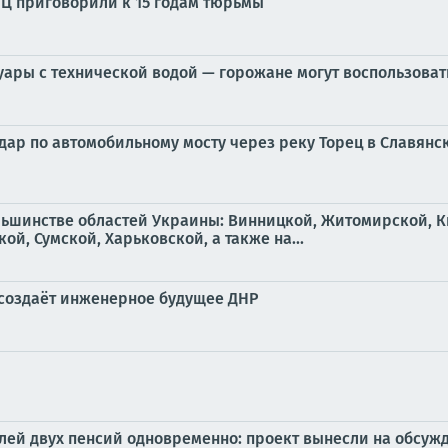
Ц приговорили к 15 годам тюрьмы
ры с технической водой — горожане могут воспользоват
дар по автомобильному мосту через реку Торец в Славянс
льшинстве областей Украины: Винницкой, Житомирской, К
й, Сумской, Харьковской, а также на...
я создаёт инженерное будущее ДНР
елей двух пенсий одновременно: проект вынесли на обсуж