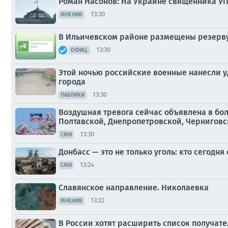
Роман Насонов: На Украине священника УП
13:30
МНЕНИЯ
В Ильичевском районе размещены резервуа
13:30
ОФИЦ.
Этой ночью российские военные нанесли у
города
13:30
ПАБЛИКИ
Воздушная тревога сейчас объявлена в бо
Полтавской, Днепропетровской, Черниговско
13:30
СМИ
Донбасс — это не только уголь: кто сегодн
13:24
СМИ
Славянское направление. Николаевка
13:22
МНЕНИЯ
В России хотят расширить список получат