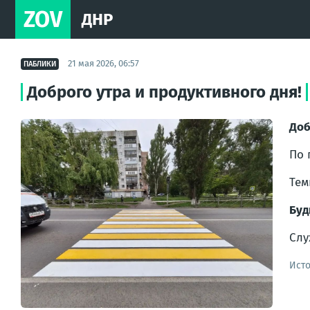
ZOV
ДНР
21 мая 2026, 06:57
ПАБЛИКИ
Доброго утра и продуктивного дня!
Доб
По 
Тем
Буд
Слу
Ист