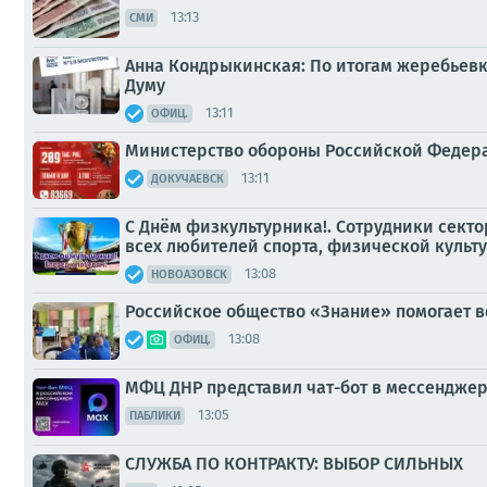
13:13
СМИ
Анна Кондрыкинская: По итогам жеребьевк
Думу
13:11
ОФИЦ.
Министерство обороны Российской Федера
13:11
ДОКУЧАЕВСК
С Днём физкультурника!. Сотрудники сект
всех любителей спорта, физической культ
13:08
НОВОАЗОВСК
Российское общество «Знание» помогает в
13:08
ОФИЦ.
МФЦ ДНР представил чат-бот в мессендже
13:05
ПАБЛИКИ
СЛУЖБА ПО КОНТРАКТУ: ВЫБОР СИЛЬНЫХ