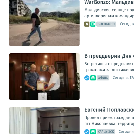
WarGonzo: Мальдив
Мальдивское солнце под
артиллеристам командир
Сегодня
ВОЕНКОРЫ
В преддверии Дня 
Встретился с представи
грамотами за достижение
Сегодня, 12
ОФИЦ.
Евгений Поплавски
Провел прием граждан п
пгт Николаевка: террито
Сегодня,
ХАРЦЫЗСК