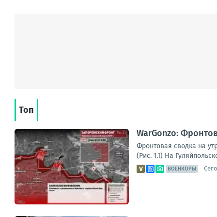
Топ
WarGonzo: Фронтова
Фронтовая сводка на ут
(Рис. 1.1) На Гуляйполь
Сего
ВОЕНКОРЫ