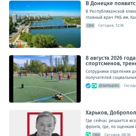
В Донецке появитс
В Республиканской клин
главный врач РКБ им. Ка
Сегодня, 12:36
СМИ
8 августа 2026 го
спортсменов, трен
Сотрудники отделения д
получателей социальных 
Сегодн
ДЕБАЛЬЦЕВО
Харьков, Добропол
Где сейчас решается ис
фронта, где, по оценкам
Сегодня, 08:36
СМИ