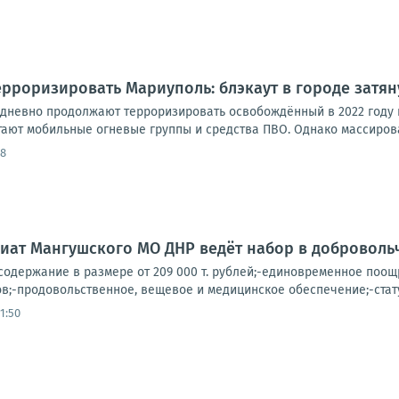
рроризировать Мариуполь: блэкаут в городе затян
дневно продолжают терроризировать освобождённый в 2022 году 
тают мобильные огневые группы и средства ПВО. Однако массирова
58
иат Мангушского МО ДНР ведёт набор в доброволь
одержание в размере от 209 000 т. рублей;-единовременное поощре
в;-продовольственное, вещевое и медицинское обеспечение;-стату
1:50