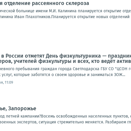
я отделение рассеянного склероза
ической больнице имени М.И. Калинина планируется открытие отд
линина Иван Плахотников.Планируется открытие новых отделений –.
да в России отметят День физкультурника — празд
еров, учителей физкультуры и всех, кто ведёт акт
невного пребывания граждан города Светлодарска ГБУ СО "ЦСОН го
услуг, которые заботятся о своем здоровье и заниматься ЗОЖ...
я, 11:09
ье, Запорожье
ход летней кампании?Восемь освобожденных населенных пунктов, о
 военных экспертов, ситуация стремительно меняется. Разбираем гл