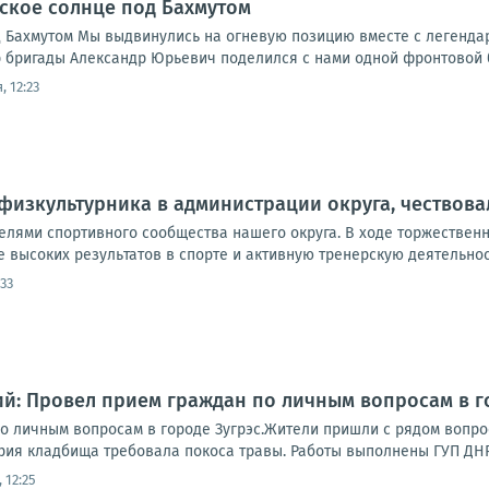
ское солнце под Бахмутом
 Бахмутом Мы выдвинулись на огневую позицию вместе с легендар
 бригады Александр Юрьевич поделился с нами одной фронтовой ба
, 12:23
физкультурника в администрации округа, чествов
телями спортивного сообщества нашего округа. В ходе торжестве
 высоких результатов в спорте и активную тренерскую деятельност
:33
й: Провел прием граждан по личным вопросам в г
о личным вопросам в городе Зугрэс.Жители пришли с рядом вопро
рия кладбища требовала покоса травы. Работы выполнены ГУП ДНР "
 12:25