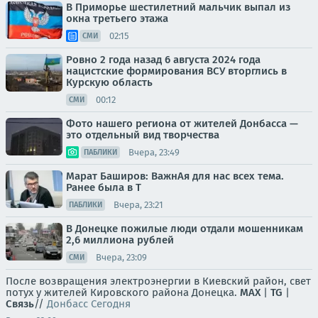
В Приморье шестилетний мальчик выпал из
окна третьего этажа
02:15
СМИ
Ровно 2 года назад 6 августа 2024 года
нацистские формирования ВСУ вторглись в
Курскую область
00:12
СМИ
Фото нашего региона от жителей Донбасса —
это отдельный вид творчества
Вчера, 23:49
ПАБЛИКИ
Марат Баширов: ВажнАя для нас всех тема.
Ранее была в Т
Вчера, 23:21
ПАБЛИКИ
В Донецке пожилые люди отдали мошенникам
2,6 миллиона рублей
Вчера, 23:09
СМИ
После возвращения электроэнергии в Киевский район, свет
потух у жителей Кировского района Донецка.
MAX
|
TG
|
Связь
//
Донбасс Сегодня