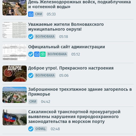
День Железнодорожных войск, подкаблучника
и «огненной воды»
05:33
СМИ
Уважаемые жители Волновахского
муниципального округа!
05:18
ВОЛНОВАХА
Официальный сайт администрации
05:12
ВОЛНОВАХА
Доброе утро!. Прекрасного настроения
05:06
ВОЛНОВАХА
Заброшенное трехэтажное здание загорелось в
Приморье
04:42
СМИ
Сахалинской транспортной прокуратурой
выявлены нарушения природоохранного
законодательства в морском порту
02:48
ОФИЦ.