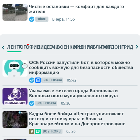
Чистые остановки — комфорт для каждого
жителя
Вчера, 14:55
ОФИЦ.
ЛЕНТА
ТОП
ОФИЦ.
ВИДЕО
СМИ
ВОЕНКОРЫ
МНЕНИЯ
ПАБЛИКИ
ФОТО
ЛОНГРИДЫ
ФСБ России запустили бот, в котором можно
сообщить важную для безопасности общества
информацию
05:42
ВОЛНОВАХА
Уважаемые жители города Волноваха и
Волновахского муниципального округа
05:36
ВОЛНОВАХА
Кадры боёв: бойцы «Центра» уничтожают
пехоту и технику врага в боях за
Красноармейском и на Днепропетровщине
05:36
ВОЕНКОРЫ