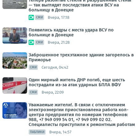
теперь разбитые стёкла и разрушенные стены
— так выглядят последствия атаки ВСУ на
больницу в Донецке
Вчера, 17:18
СМИ
Появились кадры с места удара ВСУ по
больнице в Донецке
Вчера, 21:28
СМИ
Заброшенное трехэтажное здание загорелось в
Приморье
Сегодня, 04:42
СМИ
Один мирный житель ДНР погиб, еще шесть
пострадали из-за атак ударных БПЛА ВФУ
Вчера, 22:09
СМИ
Уважаемые жители!. В связи с отключением
электроэнергии приостановлена работа кол-
центра предприятия по номерам телефонов:
988, +7 949 099 54 01, +7 949 099 02 02.
Специалисты приступили к ремонтным работам
Вчера, 14:57
ПАБЛИКИ