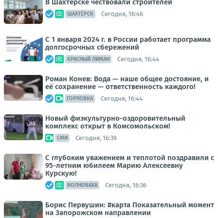
В Шахтерске чествовали строителей
Сегодня, 16:46
ШАХТЁРСК
С 1 января 2024 г. в России работает программа
долгосрочных сбережений
Сегодня, 16:44
КРАСНЫЙ ЛИМАН
Роман Конев: Вода — наше общее достояние, и
её сохранение — ответственность каждого!
Сегодня, 16:44
ГОРЛОВКА
Новый физкультурно-оздоровительный
комплекс открыт в Комсомольском!
Сегодня, 16:39
СМИ
С глубоким уважением и теплотой поздравили с
95-летним юбилеем Марию Алексеевну
Курскую!
Сегодня, 16:36
ВОЛНОВАХА
Борис Первушин: #карта Показательный момент
на Запорожском направлении