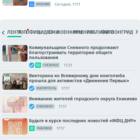
Сегодня, 17:11
МНЕНИЯ
ЛЕНТА
ТОП
ОФИЦ.
ВИДЕО
СМИ
ВОЕНКОРЫ
МНЕНИЯ
ПАБЛИКИ
ФОТО
ЛОНГРИДЫ
Коммунальщики Снежного продолжают
благоустраивать территории общего
пользования
17:21
СНЕЖНОЕ
Викторина ко Всемирному дню книголюба
прошла для активистов «Движения Первых»
17:17
МАРИУПОЛЬ
Вниманию жителей городского округа Енакиево
17:17
ЕНАКИЕВО
Будьте в курсе последних новостей «МФЦ ДНР»
17:17
ПАБЛИКИ