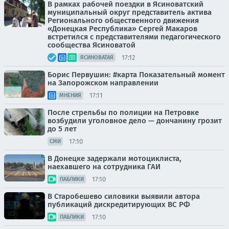
В рамках рабочей поездки в Ясиноватский
муниципальный округ представитель актива
Регионального общественного движения
«Донецкая Республика» Сергей Макаров
встретился с представителями педагогического
сообщества Ясиноватой
17:12
ЯСИНОВАТАЯ
Борис Первушин: #карта Показательный момент
на Запорожском направлении
17:11
МНЕНИЯ
После стрельбы по полиции на Петровке
возбудили уголовное дело — дончанину грозит
до 5 лет
17:10
СМИ
В Донецке задержали мотоциклиста,
наехавшего на сотрудника ГАИ
17:10
ПАБЛИКИ
В Старобешево силовики выявили автора
публикаций дискредитирующих ВС РФ
17:10
ПАБЛИКИ