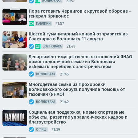
21:57
ВОЛНОВАХА
Пора готовить Чернигов к круговой обороне –
генерал Кривонос
21:57
ПАБЛИКИ
Шестой гуманитарный конвой отправится из
Салехарда в Волноваху 11 августа
21:49
ВОЛНОВАХА
Департамент имущественных отношений ЯНАО
помог подопечной семье из Волновахи
избежать перебоев с электричеством
21:45
ВОЛНОВАХА
Многодетная семья из Прохоровки
Волновахского округа получила помощь от
тазовчан (ЯНАО)
21:42
ВОЛНОВАХА
Социальная поддержка, новые спортивные
объекты, развитие управленческих кадров и
благоустройство
21:39
ОФИЦ.