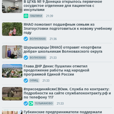
В ЦГКБ № 9 Донецка открылось первичное
сосудистое отделение для пациентов с
инсультами
21:39
ПАБЛИКИ
ЯНАО помогают подшефным семьям из
Златоустовки подготовиться к новому учебному
году
21:36
ВОЛНОВАХА
Шурышкарцы (ЯНАО) отправят «портфели
добра» школьникам Волновахского округа
21:33
ВОЛНОВАХА
Глава ДНР Денис Пушилин отметил
продолжение работы над народной
программой Единой России
21:33
ОФИЦ.
#присоединяйсякСВОим. Служба по контракту:
Подробности на сайте службапоконтракту.рф и
по телефону 117
21:33
ТЕЛЬМАНОВО
Губкинские предприниматели поддержали