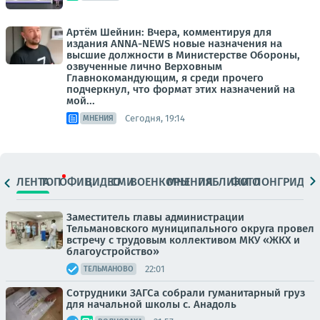
Артём Шейнин: Вчера, комментируя для
издания ANNA-NEWS новые назначения на
высшие должности в Министерстве Обороны,
озвученные лично Верховным
Главнокомандующим, я среди прочего
подчеркнул, что формат этих назначений на
мой...
Сегодня, 19:14
МНЕНИЯ
ЛЕНТА
ТОП
ОФИЦ.
ВИДЕО
СМИ
ВОЕНКОРЫ
МНЕНИЯ
ПАБЛИКИ
ФОТО
ЛОНГРИДЫ
Заместитель главы администрации
Тельмановского муниципального округа провел
встречу с трудовым коллективом МКУ «ЖКХ и
благоустройство»
22:01
ТЕЛЬМАНОВО
Сотрудники ЗАГСа собрали гуманитарный груз
для начальной школы с. Анадоль