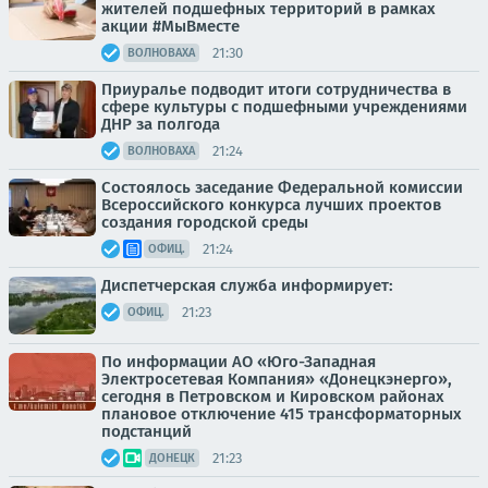
жителей подшефных территорий в рамках
акции #МыВместе
21:30
ВОЛНОВАХА
Приуралье подводит итоги сотрудничества в
сфере культуры с подшефными учреждениями
ДНР за полгода
21:24
ВОЛНОВАХА
Состоялось заседание Федеральной комиссии
Всероссийского конкурса лучших проектов
создания городской среды
21:24
ОФИЦ.
Диспетчерская служба информирует:
21:23
ОФИЦ.
По информации АО «Юго-Западная
Электросетевая Компания» «Донецкэнерго»,
сегодня в Петровском и Кировском районах
плановое отключение 415 трансформаторных
подстанций
21:23
ДОНЕЦК