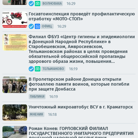
16:29
ВОЛНОВАХА
Госавтоинспекция проведёт профилактическую
отработку «МОТО-СТОП»
16:29
ОФИЦ.
Филиал ФБУЗ «Центр гигиены и эпидемиологии
в Донецкой Народной Республике» в
Старобешевском, Амвросиевском,
Тельмановском районах в целях проведения
обязательной общероссийской пропаганды
здорового образа жизни, повышения...
16:19
ТЕЛЬМАНОВО
В Пролетарском районе Донецка открыли
фотоаллею памяти воинов, которые погибли
при защите Донбасса
16:19
ПАБЛИКИ
Уничтожный микроавтобус ВСУ в г. Краматорск
16:18
МНЕНИЯ
Роман Конев: ГОРЛОВСКИЙ ФИЛИАЛ
ГОСУДАРСТВЕННОГО УНИТАРНОГО ПРЕДПРИЯТИЯ