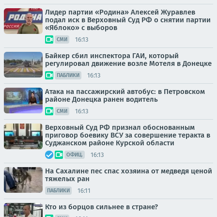
Лидер партии «Родина» Алексей Журавлев
подал иск в Верховный Суд РФ о снятии партии
«Яблоко» с выборов
16:13
СМИ
Байкер сбил инспектора ГАИ, который
регулировал движение возле Мотеля в Донецке
16:13
ПАБЛИКИ
Атака на пассажирский автобус: в Петровском
районе Донецка ранен водитель
16:13
СМИ
Верховный Суд РФ признал обоснованным
приговор боевику ВСУ за совершение теракта в
Суджанском районе Курской области
16:13
ОФИЦ.
На Сахалине пес спас хозяина от медведя ценой
тяжелых ран
16:11
ПАБЛИКИ
Кто из борцов сильнее в стране?