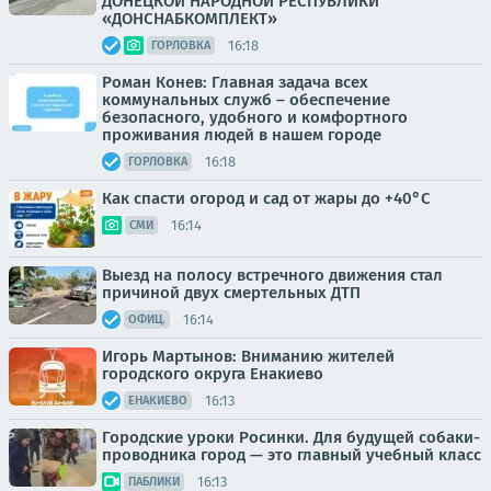
ДОНЕЦКОЙ НАРОДНОЙ РЕСПУБЛИКИ
«ДОНСНАБКОМПЛЕКТ»
16:18
ГОРЛОВКА
Роман Конев: Главная задача всех
коммунальных служб – обеспечение
безопасного, удобного и комфортного
проживания людей в нашем городе
16:18
ГОРЛОВКА
Как спасти огород и сад от жары до +40°C
16:14
СМИ
Выезд на полосу встречного движения стал
причиной двух смертельных ДТП
16:14
ОФИЦ.
Игорь Мартынов: Вниманию жителей
городского округа Енакиево
16:13
ЕНАКИЕВО
Городские уроки Росинки. Для будущей собаки-
проводника город — это главный учебный класс
16:13
ПАБЛИКИ