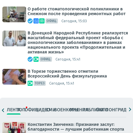
О работе стоматологической поликлиники в
Снежном после проведения ремонтных работ
Сегодня, 15:03
ОФИЦ.
В Донецкой Народной Республике реализуется
масштабный федеральный проект «Борьба с
онкологическими заболеваниями» в рамках
национального проекта «Продолжительная и
активная жизнь»
Сегодня, 15:41
ОФИЦ.
В Торезе торжественно отметили
Всероссийский День физкультурника
Сегодня, 15:41
ТОРЕЗ
ЛЕНТА
ТОП
ОФИЦ.
ВИДЕО
СМИ
ВОЕНКОРЫ
МНЕНИЯ
ПАБЛИКИ
ФОТО
ЛОНГРИДЫ
Константин Зинченко: Признание заслуг:
благодарности — лучшим работникам спорта