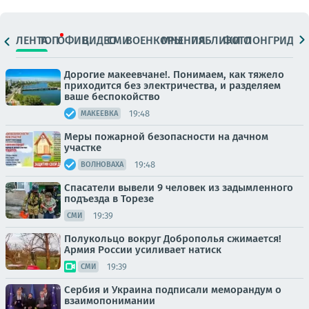
ЛЕНТА
ТОП
ОФИЦ.
ВИДЕО
СМИ
ВОЕНКОРЫ
МНЕНИЯ
ПАБЛИКИ
ФОТО
ЛОНГРИДЫ
Дорогие макеевчане!. Понимаем, как тяжело
приходится без электричества, и разделяем
ваше беспокойство
19:48
МАКЕЕВКА
Меры пожарной безопасности на дачном
участке
19:48
ВОЛНОВАХА
Спасатели вывели 9 человек из задымленного
подъезда в Торезе
19:39
СМИ
Полукольцо вокруг Доброполья сжимается!
Армия России усиливает натиск
19:39
СМИ
Сербия и Украина подписали меморандум о
взаимопонимании