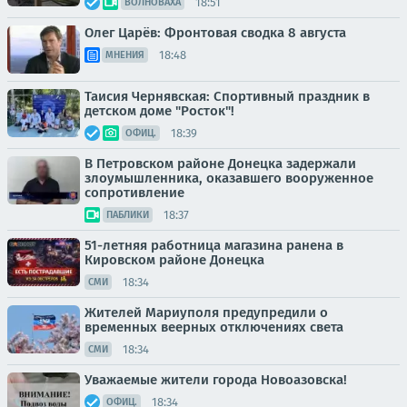
18:51
ВОЛНОВАХА
Олег Царёв: Фронтовая сводка 8 августа
18:48
МНЕНИЯ
Таисия Чернявская: Спортивный праздник в
детском доме "Росток"!
18:39
ОФИЦ.
В Петровском районе Донецка задержали
злоумышленника, оказавшего вооруженное
сопротивление
18:37
ПАБЛИКИ
51-летняя работница магазина ранена в
Кировском районе Донецка
18:34
СМИ
Жителей Мариуполя предупредили о
временных веерных отключениях света
18:34
СМИ
Уважаемые жители города Новоазовска!
18:34
ОФИЦ.