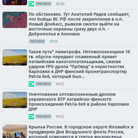
19:30
ПАБЛИКИ
По обстановке. Тут Анатолий Радов сообщает,
что бойцы ВС РФ после закрепления в н.п.
Новый Донбасс, рывком смогли выйти на
восточные окраины сразу двух н.п. -
Доброполья и Анновки
19:15
ПАБЛИКИ
Таков путь* лимитрофа. Оптоволоконщики 16
гв. обрспн передают пламенный привет
латвийским налогоплательщикам, сжигая
ударом FPV-дрона "ПрОвод" в окрестностях
Карповки в ДНР финский бронетранспортер
Patria 6x6, который был...
19:12
ПАБЛИКИ
Уничтожение оптоволоконным дроном
украинского БТР латвийско-финскгго
происхождения Patria 6x6 в районе Карповки
ДНР
19:12
ПАБЛИКИ
Крылья России. В городском округе Иловайск в
преддверии Дня Воздушного флота России,
который отмечается в третье воскресенье