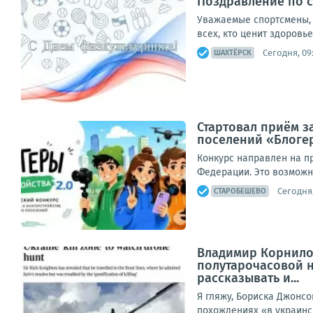
Поздравление по 
Уважаемые спортсмены, 
всех, кто ценит здоровь
Сегодня, 09
ШАХТЁРСК
Стартовал приём з
поселений «Блогер
Конкурс направлен на п
Федерации. Это возможно
Сегодня,
СТАРОБЕШЕВО
Владимир Корнилов
полутарочасовой н
рассказывать и...
Я гляжу, Бориска Джонсо
похождениях «в украинск