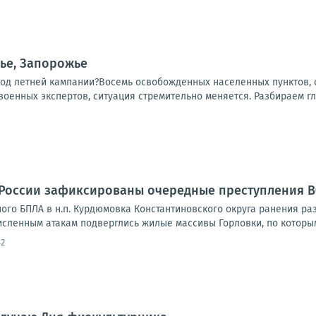
ье, Запорожье
ход летней кампании?Восемь освобожденных населенных пунктов, о
 военных экспертов, ситуация стремительно меняется. Разбираем гл
 России зафиксированы очередные преступления 
ного БПЛА в н.п. Курдюмовка Константиновского округа ранения ра
исленным атакам подверглись жилые массивы Горловки, по которым
42