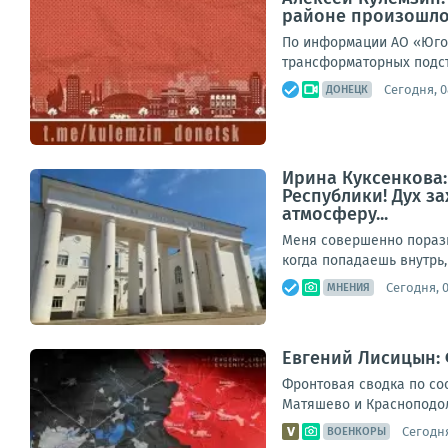
районе произошло
По информации АО «Юго-
трансформаторных подст
Сегодня, 0
ДОНЕЦК
Ирина Куксенкова
Республики! Дух з
атмосферу...
Меня совершенно порази
когда попадаешь внутрь,
Сегодня, 
МНЕНИЯ
Евгений Лисицын: 
Фронтовая сводка по сос
Матяшево и Красноподоль
Сегодня
ВОЕНКОРЫ