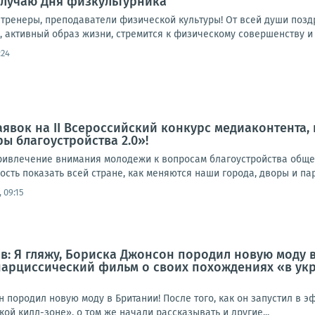
случаю Дня физкультурника
тренеры, преподаватели физической культуры! От всей души позд
е, активный образ жизни, стремится к физическому совершенству и 
:24
аявок на II Всероссийский конкурс медиаконтента
ы благоустройства 2.0»!
ривлечение внимания молодежи к вопросам благоустройства общес
сть показать всей стране, как меняются наши города, дворы и пар
 09:15
: Я гляжу, Бориска Джонсон породил новую моду в 
арциссический фильм о своих похождениях «в укр
н породил новую моду в Британии! После того, как он запустил в
ой килл-зоне», о том же начали рассказывать и другие...