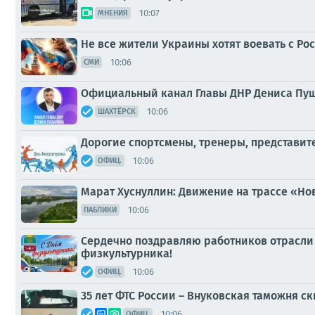
10:07
МНЕНИЯ
Не все жители Украины хотят воевать с Ро
10:06
СМИ
Официальный канал Главы ДНР Дениса Пуш
10:06
ШАХТЁРСК
Дорогие спортсмены, тренеры, представит
10:06
ОФИЦ.
Марат Хуснуллин: Движение на трассе «Но
10:06
ПАБЛИКИ
Сердечно поздравляю работников отрасли 
физкультурника!
10:06
ОФИЦ.
35 лет ФТС России – Внуковская таможня с
10:06
ОФИЦ.