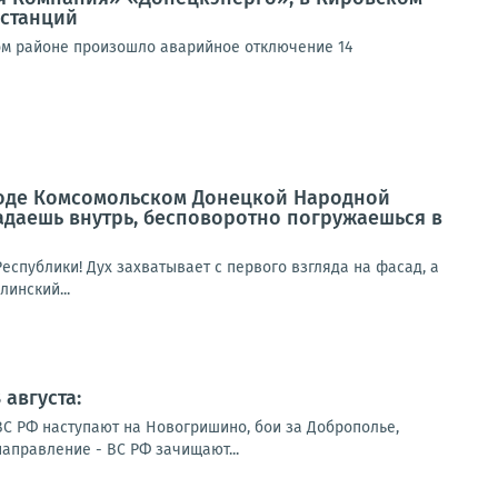
станций
ом районе произошло аварийное отключение 14
роде Комсомольском Донецкой Народной
падаешь внутрь, бесповоротно погружаешься в
спублики! Дух захватывает с первого взгляда на фасад, а
инский...
августа:
ВС РФ наступают на Новогришино, бои за Доброполье,
направление - ВС РФ зачищают...