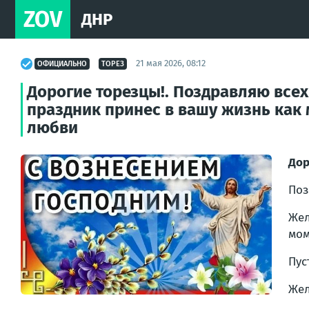
ZOV
ДНР
21 мая 2026, 08:12
ОФИЦИАЛЬНО
ТОРЕЗ
Дорогие торезцы!. Поздравляю все
праздник принес в вашу жизнь как
любви
Дор
Поз
Жел
мом
Пус
Жел