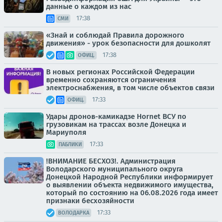
данные о каждом из нас
17:38
СМИ
«Знай и соблюдай Правила дорожного
движения» - урок безопасности для дошколят
17:38
ОФИЦ.
В новых регионах Российской Федерации
временно сохраняются ограничения
электроснабжения, в том числе объектов связи
17:33
ОФИЦ.
Удары дронов-камикадзе Hornet ВСУ по
грузовикам на трассах возле Донецка и
Мариуполя
17:33
ПАБЛИКИ
!ВНИМАНИЕ БЕСХОЗ!. Администрация
Володарского муниципального округа
Донецкой Народной Республики информирует
о выявлении объекта недвижимого имущества,
который по состоянию на 06.08.2026 года имеет
признаки бесхозяйности
17:33
ВОЛОДАРКА