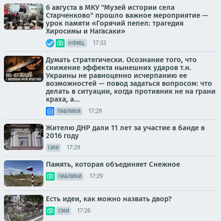
6 августа в МКУ "Музей истории села
Старченково" прошло важное мероприятие —
урок памяти «Горячий пепел: трагедия
Хиросимы и Нагасаки»
17:33
ОФИЦ.
Думать стратегически. Осознание того, что
снижение эффекта нынешних ударов т.н.
Украины не равноценно исчерпанию ее
возможностей — повод задаться вопросом: что
делать в ситуации, когда противник не на грани
краха, а...
17:29
ПАБЛИКИ
Жителю ДНР дали 11 лет за участие в банде в
2016 году
17:29
СМИ
Память, которая объединяет Снежное
17:29
ПАБЛИКИ
Есть идеи, как можно назвать двор?
17:26
СМИ