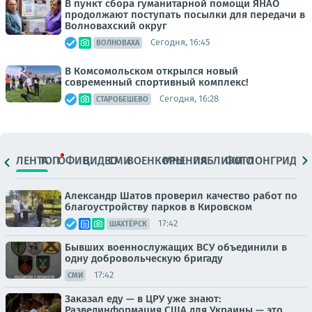
В пункт сбора гуманитарной помощи ЯНАО
продолжают поступать посылки для передачи в
Волновахский округ
Сегодня, 16:45
ВОЛНОВАХА
В Комсомольском открылся новый
современный спортивный комплекс!
Сегодня, 16:28
СТАРОБЕШЕВО
ЛЕНТА
ТОП
ОФИЦ.
ВИДЕО
СМИ
ВОЕНКОРЫ
МНЕНИЯ
ПАБЛИКИ
ФОТО
ЛОНГРИДЫ
Александр Шатов проверил качество работ по
благоустройству парков в Кировском
17:42
ШАХТЁРСК
Бывших военнослужащих ВСУ объединили в
одну добровольческую бригаду
17:42
СМИ
Заказал еду — в ЦРУ уже знают:
Развединформация США для Украины — это