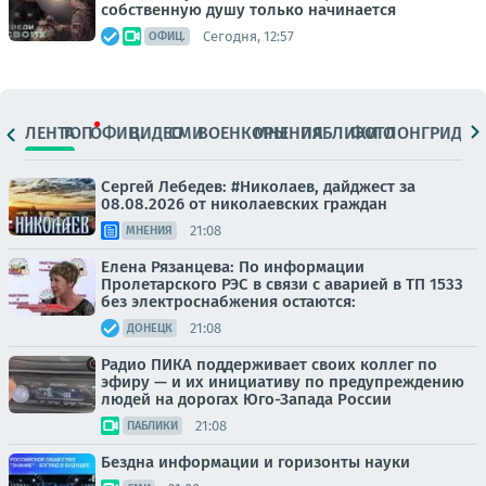
собственную душу только начинается
Сегодня, 12:57
ОФИЦ.
ЛЕНТА
ТОП
ОФИЦ.
ВИДЕО
СМИ
ВОЕНКОРЫ
МНЕНИЯ
ПАБЛИКИ
ФОТО
ЛОНГРИДЫ
Сергей Лебедев: #Николаев, дайджест за
08.08.2026 от николаевских граждан
21:08
МНЕНИЯ
Елена Рязанцева: По информации
Пролетарского РЭС в связи с аварией в ТП 1533
без электроснабжения остаются:
21:08
ДОНЕЦК
Радио ПИКА поддерживает своих коллег по
эфиру — и их инициативу по предупреждению
людей на дорогах Юго-Запада России
21:08
ПАБЛИКИ
Бездна информации и горизонты науки