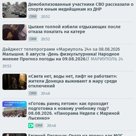
Демобилизованные участники СВО рассказали о
спорте юным медийщикам из ДНР
20:52
СМИ
Цыгане толпой избили отдыхающих после
отказа покатать на катере
20:52
СМИ
Дайджест телепрограмм «Мариуполь 24» за 08.08.2026
Малышня.
8 августа -День физкультурника! Народное
мнение
Прогноз погоды на 09.08.2026
//
МАРИУПОЛЬ 24
20:52
«Света нет, воды нет, лифт не работает»:
жители Донецка выживают в жару среди
отключений
20:46
СМИ
«Готовь ранец летом»: как проходит
подготовка к новому учебному году?
08.08.2026. «Панорама Недели с Мариной
Лысенко»
20:46
СМИ
Евгений Лисицын: Охота на дроны: как МОГ