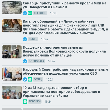
Самарцы приступили к ремонту кровли МКД на
ул. Заводской в Снежном
16:28
СНЕЖНОЕ
Каталог обращений в «Личном кабинете
налогоплательщика для физических лиц» (ЛК
ФЛ) помогает в работе с декларацией 3-НДФЛ, в
т.ч. для оформления налоговых вычетов
16:24
ОФИЦ.
Подшефная многодетная семья из
Валерьяновки Волновахского округа получила
новую помощь от ямальцев
16:24
ВОЛНОВАХА
Народный Совет работает над законодательным
обеспечением поддержки участников СВО
16:24
ОФИЦ.
10 из 13 кандидатов прошли отбор и
приглашены на повторное собеседование в
Управление казначейства
16:24
ПАБЛИКИ