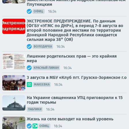
Плутницким
16:34
ОФИЦ.
ЭКСТРЕННОЕ ПРЕДУПРЕЖДЕНИЕ. По данным
(ФГБУ «УГМС по ДНР»), в период 7-8 августа во
второй половине дня местами по территории
Донецкой Народной Республики ожидается
сильная жара 38° (ОЯ)
16:34
ВОЛОДАРКА
Лишение родительских прав — это крайняя
мера
16:34
КРАСНЫЙ ЛИМАН
3 августа в МБУ «Клуб пгт. Грузско-Зорянское г.о
16:34
МАКЕЕВКА
На Украине священника УПЦ приговорили к 15
годам тюрьмы
16:34
ПАБЛИКИ
Жизнь на селе выходит на новый уровень
16:34
ОФИЦ.