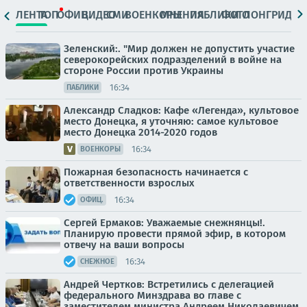
ЛЕНТА
ТОП
ОФИЦ.
ВИДЕО
СМИ
ВОЕНКОРЫ
МНЕНИЯ
ПАБЛИКИ
ФОТО
ЛОНГРИДЫ
Зеленский:. "Мир должен не допустить участие
северокорейских подразделений в войне на
стороне России против Украины
16:34
ПАБЛИКИ
Александр Сладков: Кафе «Легенда», культовое
место Донецка, я уточняю: самое культовое
место Донецка 2014-2020 годов
16:34
ВОЕНКОРЫ
Пожарная безопасность начинается с
ответственности взрослых
16:34
ОФИЦ.
Сергей Ермаков: Уважаемые снежнянцы!.
Планирую провести прямой эфир, в котором
отвечу на ваши вопросы
16:34
СНЕЖНОЕ
Андрей Чертков: Встретились с делегацией
федерального Минздрава во главе с
заместителем министра Андреем Николаевичем