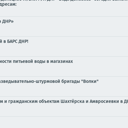
дресам:
р ДНР»
й в БАРС ДНР!
мости питьевой воды в магазинах
разведывательно-штурмовой бригады "Волки"
ым и гражданским объектам Шахтёрска и Амвросиевки в Д