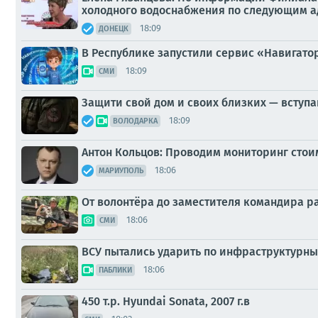
холодного водоснабжения по следующим а
18:09
ДОНЕЦК
В Республике запустили сервис «Навигато
18:09
СМИ
Защити свой дом и своих близких — вступа
18:09
ВОЛОДАРКА
Антон Кольцов: Проводим мониторинг стои
18:06
МАРИУПОЛЬ
От волонтёра до заместителя командира 
18:06
СМИ
ВСУ пытались ударить по инфраструктурн
18:06
ПАБЛИКИ
450 т.p. Hyundai Sonata, 2007 г.в