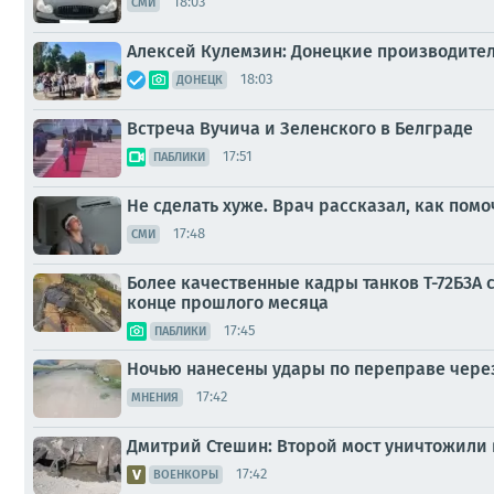
18:03
СМИ
Алексей Кулемзин: Донецкие производите
18:03
ДОНЕЦК
Встреча Вучича и Зеленского в Белграде
17:51
ПАБЛИКИ
Не сделать хуже. Врач рассказал, как пом
17:48
СМИ
Более качественные кадры танков Т-72Б3А 
конце прошлого месяца
17:45
ПАБЛИКИ
Ночью нанесены удары по переправе через
17:42
МНЕНИЯ
Дмитрий Стешин: Второй мост уничтожили 
17:42
ВОЕНКОРЫ