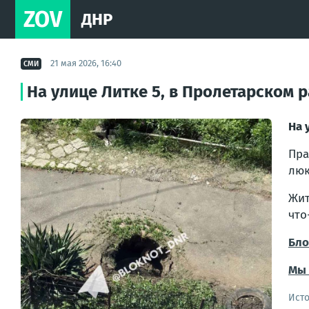
ZOV
ДНР
21 мая 2026, 16:40
СМИ
На улице Литке 5, в Пролетарском 
На 
Пра
люк
Жит
что
Бло
Мы 
Ист