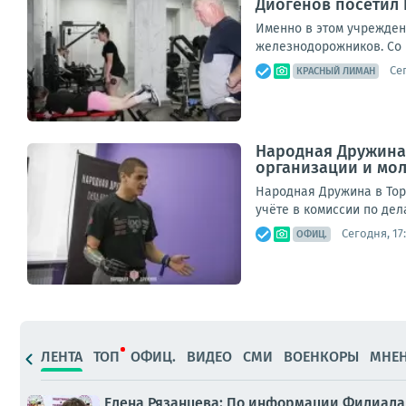
Диогенов посетил 
Именно в этом учрежден
железнодорожников. Со ш
Сег
КРАСНЫЙ ЛИМАН
Народная Дружина
организации и мол
Народная Дружина в Тор
учёте в комиссии по дел
Сегодня, 17
ОФИЦ.
ЛЕНТА
ТОП
ОФИЦ.
ВИДЕО
СМИ
ВОЕНКОРЫ
МНЕ
Елена Рязанцева: По информации Филиала 