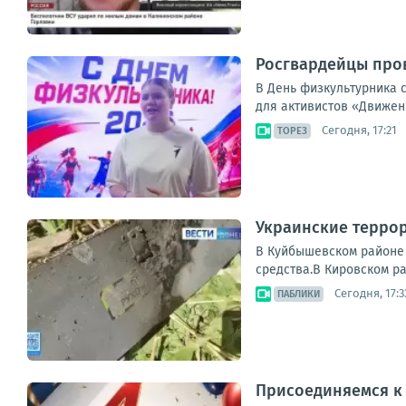
Росгвардейцы пров
В День физкультурника 
для активистов «Движени
Сегодня, 17:21
ТОРЕЗ
Украинские терро
В Куйбышевском районе 
средства.В Кировском ра
Сегодня, 17:3
ПАБЛИКИ
Присоединяемся к