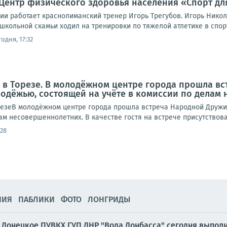
Центр физического здоровья населения «Спорт для
ии работает краснолиманский тренер Игорь Трегубов. Игорь Нико
кольной скамьи ходил на тренировки по тяжелой атлетике в спорт
одня, 17:32
 в Торезе. В молодёжном центре города прошла в
одёжью, состоящей на учёте в комиссии по делам
езеВ молодёжном центре города прошла встреча Народной Дружи
ам несовершеннолетних. В качестве гостя на встрече присутствовал
:28
НИЯ
ПАБЛИКИ
ФОТО
ЛОНГРИДЫ
Донецкое ПУВКХ ГУП ДНР "Вода Донбасса" сегодня выполн