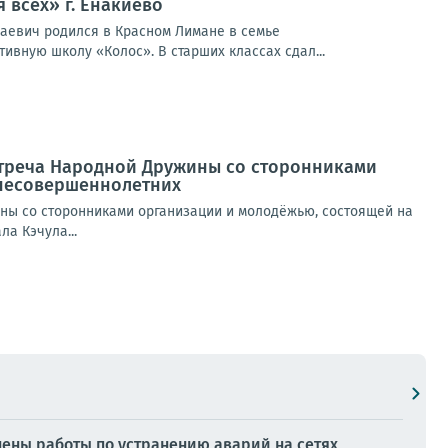
 всех» г. Енакиево
лаевич родился в Красном Лимане в семье
ивную школу «Колос». В старших классах сдал...
стреча Народной Дружины со сторонниками
 несовершеннолетних
ны со сторонниками организации и молодёжью, состоящей на
а Кэчула...
ены работы по устранению аварий на сетях