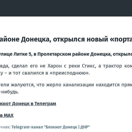
районе Донецка, открылся новый «порта
улице Литке 5, в Пролетарском районе Донецка, открыл
вда, сделал его не Харон с реки Стикс, а трактор 
у – и тот свалился в «преисподнюю».
ели жалуются, что жерло канализации находится прям
-нибудь.
кнот Донецк в Телеграм
в МАХ
очник:
Telegram-канал "Блокнот Донецк | ДНР"