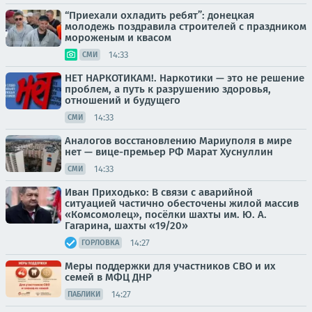
“Приехали охладить ребят”: донецкая
молодежь поздравила строителей с праздником
мороженым и квасом
14:33
СМИ
НЕТ НАРКОТИКАМ!. Наркотики — это не решение
проблем, а путь к разрушению здоровья,
отношений и будущего
14:33
СМИ
Аналогов восстановлению Мариуполя в мире
нет — вице-премьер РФ Марат Хуснуллин
14:33
СМИ
Иван Приходько: В связи с аварийной
ситуацией частично обесточены жилой массив
«Комсомолец», посёлки шахты им. Ю. А.
Гагарина, шахты «19/20»
14:27
ГОРЛОВКА
Меры поддержки для участников СВО и их
семей в МФЦ ДНР
14:27
ПАБЛИКИ