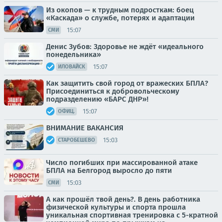
Из окопов — к трудным подросткам: боец
«Каскада» о службе, потерях и адаптации
15:07
СМИ
Денис Зубов: Здоровье не ждёт «идеального
понедельника»
15:07
ИЛОВАЙСК
Как защитить свой город от вражеских БПЛА?
Присоединиться к добровольческому
подразделению «БАРС ДНР»!
15:07
ОФИЦ.
ВНИМАНИЕ ВАКАНСИЯ
15:03
СТАРОБЕШЕВО
Число погибших при массированной атаке
БПЛА на Белгород выросло до пяти
15:03
СМИ
А как прошёл твой день?. В день работника
физической культуры и спорта прошла
уникальная спортивная тренировка с 5-кратной