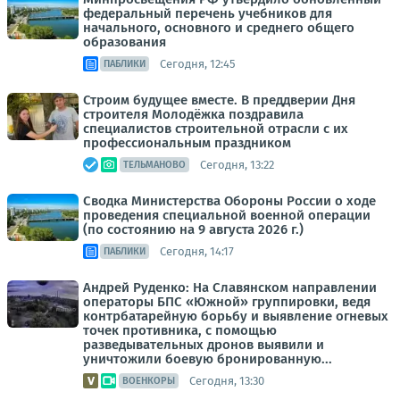
федеральный перечень учебников для
начального, основного и среднего общего
образования
Сегодня, 12:45
ПАБЛИКИ
Строим будущее вместе. В преддверии Дня
строителя Молодёжка поздравила
специалистов строительной отрасли с их
профессиональным праздником
Сегодня, 13:22
ТЕЛЬМАНОВО
Сводка Министерства Обороны России о ходе
проведения специальной военной операции
(по состоянию на 9 августа 2026 г.)
Сегодня, 14:17
ПАБЛИКИ
Андрей Руденко: На Славянском направлении
операторы БПС «Южной» группировки, ведя
контрбатарейную борьбу и выявление огневых
точек противника, с помощью
разведывательных дронов выявили и
уничтожили боевую бронированную...
Сегодня, 13:30
ВОЕНКОРЫ