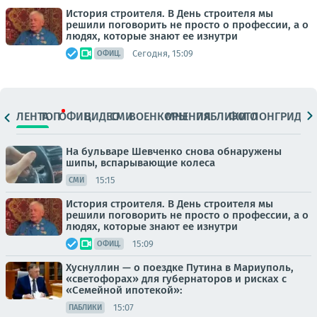
История строителя. В День строителя мы
решили поговорить не просто о профессии, а о
людях, которые знают ее изнутри
Сегодня, 15:09
ОФИЦ.
ЛЕНТА
ТОП
ОФИЦ.
ВИДЕО
СМИ
ВОЕНКОРЫ
МНЕНИЯ
ПАБЛИКИ
ФОТО
ЛОНГРИДЫ
На бульваре Шевченко снова обнаружены
шипы, вспарывающие колеса
15:15
СМИ
История строителя. В День строителя мы
решили поговорить не просто о профессии, а о
людях, которые знают ее изнутри
15:09
ОФИЦ.
Хуснуллин — о поездке Путина в Мариуполь,
«светофорах» для губернаторов и рисках с
«Семейной ипотекой»:
15:07
ПАБЛИКИ