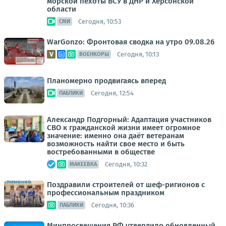
морской пехоты ВСУ в ДНР и Херсонской
области
Сегодня, 10:53
СМИ
WarGonzo: Фронтовая сводка на утро 09.08.26
Сегодня, 10:13
ВОЕНКОРЫ
Планомерно продвигаясь вперед
Сегодня, 12:54
ПАБЛИКИ
Александр Подгорный: Адаптация участников
СВО к гражданской жизни имеет огромное
значение: именно она даёт ветеранам
возможность найти свое место и быть
востребованными в обществе
Сегодня, 10:32
МАКЕЕВКА
Поздравили строителей от шеф-ригионов с
профессиональным праздником
Сегодня, 10:36
ПАБЛИКИ
Минпросвещения РФ утвердило обновленный