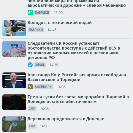
чемпионкой мира по прыжкам на
акробатической дорожке – Еленой Чабаненко
15:00
ПАБЛИКИ
Колодцы с технической водой
14:46
ПАБЛИКИ
Следователи СК России установят
обстоятельства преступных действий ВСУ в
отношении мирных жителей в нескольких
регионах РФ
14:39
ОФИЦ.
Александр Коц: Российская армия освободила
Васютинское и Торецкое
14:36
ВОЕНКОРЫ
Третьи сутки без света: микрорайон Широкий в
Донецке остаётся обесточенным
14:36
СМИ
Деревопад продолжается в Донецке
14:33
СМИ