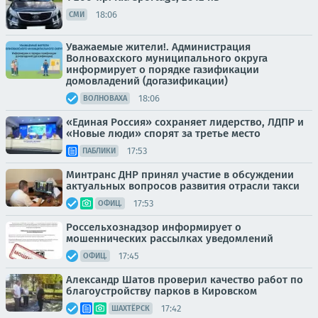
18:06
СМИ
Уважаемые жители!. Администрация
Волновахского муниципального округа
информирует о порядке газификации
домовладений (догазификации)
18:06
ВОЛНОВАХА
«Единая Россия» сохраняет лидерство, ЛДПР и
«Новые люди» спорят за третье место
17:53
ПАБЛИКИ
Минтранс ДНР принял участие в обсуждении
актуальных вопросов развития отрасли такси
17:53
ОФИЦ.
Россельхознадзор информирует о
мошеннических рассылках уведомлений
17:45
ОФИЦ.
Александр Шатов проверил качество работ по
благоустройству парков в Кировском
17:42
ШАХТЁРСК