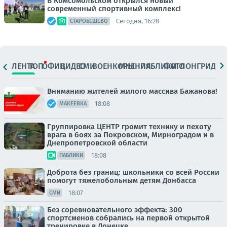
В Комсомольском открылся новый
современный спортивный комплекс!
Сегодня, 16:28
СТАРОБЕШЕВО
ЛЕНТА
ТОП
ОФИЦ.
ВИДЕО
СМИ
ВОЕНКОРЫ
МНЕНИЯ
ПАБЛИКИ
ФОТО
ЛОНГРИДЫ
Вниманию жителей жилого массива Бажанова!
18:08
МАКЕЕВКА
Группировка ЦЕНТР громит технику и пехоту
врага в боях за Покровском, Мирноградом и в
Днепропетровской области
18:08
ПАБЛИКИ
Доброта без границ: школьники со всей России
помогут тяжелобольным детям Донбасса
18:07
СМИ
Без соревновательного эффекта: 300
спортсменов собрались на первой открытой
тренировке в Донецке