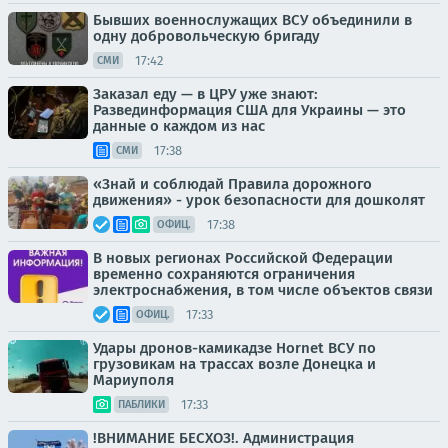
Бывших военнослужащих ВСУ объединили в
одну добровольческую бригаду
17:42
СМИ
Заказал еду — в ЦРУ уже знают:
Развединформация США для Украины — это
данные о каждом из нас
17:38
СМИ
«Знай и соблюдай Правила дорожного
движения» - урок безопасности для дошколят
17:38
ОФИЦ.
В новых регионах Российской Федерации
временно сохраняются ограничения
электроснабжения, в том числе объектов связи
17:33
ОФИЦ.
Удары дронов-камикадзе Hornet ВСУ по
грузовикам на трассах возле Донецка и
Мариуполя
17:33
ПАБЛИКИ
!ВНИМАНИЕ БЕСХОЗ!. Администрация