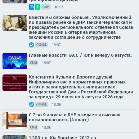
18:07
СМИ
Вместе мы сможем больше!. Уполномоченный
по правам ребёнка в ДНР Таисия Чернявская и
председатель регионального отделения Союза
женщин России Екатерина Мартьянова
заключили соглашение о сотрудничестве
18:07
ОФИЦ.
Главные новости ТАСС / Юг к вечеру 6 августа:
18:07
СМИ
Константин Кузьмин: Дорогие друзья!
Информирую вас о нормативных правовых
актах и законодательных инициативах
Государственной Думы Российской Федерации
за период с 29 июля по 4 августа 2026 года
18:06
ОФИЦ.
С 7 по 9 августа в ДНР ожидается высокая
пожароопасность (4 класс)
18:06
СМИ
1 200 т.p. Kia Sportage, 2012 г.в