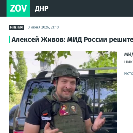
ZOV
ДНР
3 июня 2026, 21:10
МНЕНИЯ
Алексей Живов: МИД России решител
МИД
ник
Ист