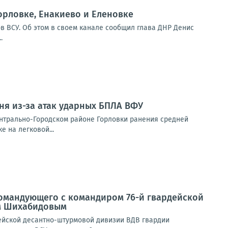
орловке, Енакиево и Еленовке
в ВСУ. Об этом в своем канале сообщил глава ДНР Денис
.
ня из-за атак ударных БПЛА ВФУ
ентрально-Городском районе Горловки ранения средней
е на легковой...
командующего с командиром 76-й гвардейской
ом Шихабидовым
ейской десантно-штурмовой дивизии ВДВ гвардии