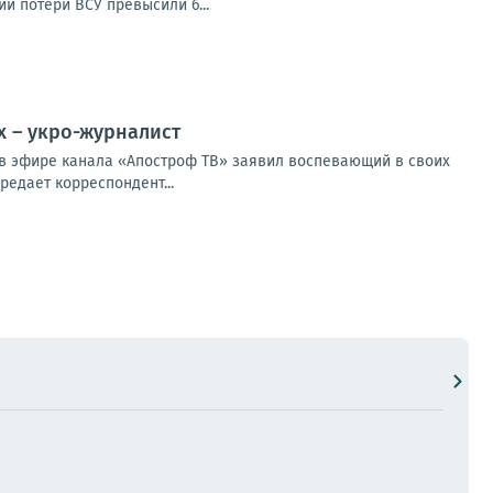
 потери ВСУ превысили 6...
х – укро-журналист
м в эфире канала «Апостроф ТВ» заявил воспевающий в своих
едает корреспондент...