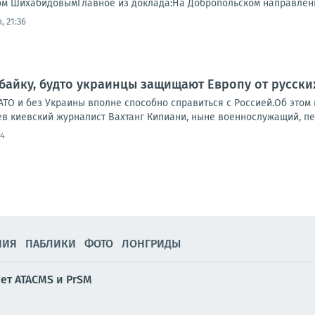
м ШихабидовымГлавное из доклада:На Добропольском направлении
, 21:36
 байку, будто украинцы защищают Европу от русски
НАТО и без Украины вполне способно справиться с Россией.Об это
в киевский журналист Вахтанг Кипиани, ныне военнослужащий, пер
54
НИЯ
ПАБЛИКИ
ФОТО
ЛОНГРИДЫ
ет ATACMS и PrSM