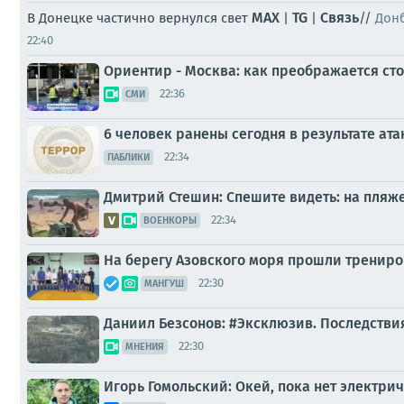
MAX
TG
Связь
В Донецке частично вернулся свет
|
|
//
Донб
22:40
Ориентир - Москва: как преображается с
22:36
СМИ
6 человек ранены сегодня в результате ата
22:34
ПАБЛИКИ
Дмитрий Стешин: Спешите видеть: на пляж
22:34
ВОЕНКОРЫ
На берегу Азовского моря прошли тренир
22:30
МАНГУШ
Даниил Безсонов: #Эксклюзив. Последствия
22:30
МНЕНИЯ
Игорь Гомольский: Окей, пока нет электри