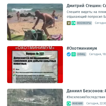
Дмитрий Стешин: С
Спешите видеть: на пляж
отдыхающий попросил Бас
Сегодня
ВОЕНКОРЫ
#Охотминимум
Сегодня, 18
ОФИЦ.
Даниил Безсонов: 
#ЭксклюзивПоследствия а
Сегодня, 22:3
МНЕНИЯ