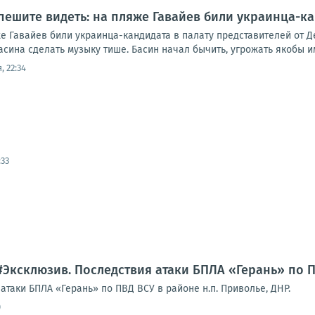
пешите видеть: на пляже Гавайев били украинца-ка
е Гавайев били украинца-кандидата в палату представителей от Д
ина сделать музыку тише. Басин начал бычить, угрожать якобы им
, 22:34
:33
#Эксклюзив. Последствия атаки БПЛА «Герань» по П
таки БПЛА «Герань» по ПВД ВСУ в районе н.п. Приволье, ДНР.
0