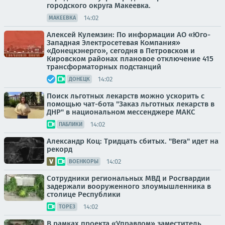
городского округа Макеевка.
14:02
МАКЕЕВКА
Алексей Кулемзин: По информации АО «Юго-
Западная Электросетевая Компания»
«Донецкэнерго», сегодня в Петровском и
Кировском районах плановое отключение 415
трансформаторных подстанций
14:02
ДОНЕЦК
Поиск льготных лекарств можно ускорить с
помощью чат-бота "Заказ льготных лекарств в
ДНР" в национальном мессенджере МАКС
14:02
ПАБЛИКИ
Александр Коц: Тридцать сбитых. "Вега" идет на
рекорд
14:02
ВОЕНКОРЫ
Сотрудники региональных МВД и Росгвардии
задержали вооруженного злоумышленника в
столице Республики
14:02
ТОРЕЗ
В рамках проекта «Управдом» заместитель