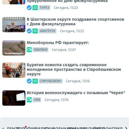
приуроченное ко Дню физкультурника
Сегодня, 13:23
ТОРЕЗ
В Шахтерском округе поздравили спортсменов
с Днем физкультурника
Сегодня, 13:22
ШАХТЁРСК
Минобороны РФ гарантирует:
Сегодня, 12:07
ПАБЛИКИ
Бурятия помогла создать современное
молодежное пространство в Старобешевском
округе
Сегодня, 13:16
СТАРОБЕШЕВО
История военнослужащего с позывным "Череп"
Сегодня, 13:16
СМИ
ЛЕНТА
ТОП
ОФИЦ.
ВИДЕО
СМИ
ВОЕНКОРЫ
МНЕНИЯ
ПАБЛИКИ
ФОТО
ЛОНГРИДЫ