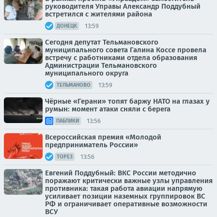
руководителя Управы Александр Поддубный
встретился с жителями района
13:59
ДОНЕЦК
Сегодня депутат Тельмановского
муниципального совета Галина Коссе провела
встречу с работниками отдела образования
Администрации Тельмановского
муниципального округа
13:59
ТЕЛЬМАНОВО
Чёрные «Герани» топят баржу НАТО на глазах у
румын: момент атаки сняли с берега
13:56
ПАБЛИКИ
Всероссийская премия «Молодой
предприниматель России»
13:56
ТОРЕЗ
Евгений Поддубный: ВКС России методично
поражают критически важные узлы управления
противника: такая работа авиации напрямую
усиливает позиции наземных группировок ВС
РФ и ограничивает оперативные возможности
ВСУ