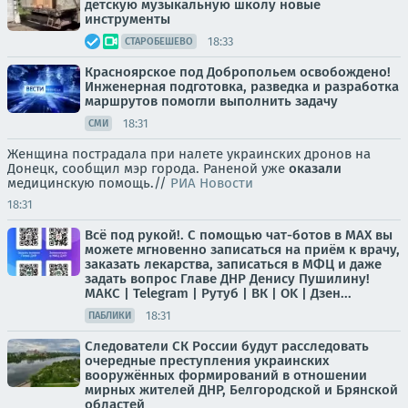
детскую музыкальную школу новые
инструменты
18:33
СТАРОБЕШЕВО
Красноярское под Добропольем освобождено!
Инженерная подготовка, разведка и разработка
маршрутов помогли выполнить задачу
18:31
СМИ
Женщина пострадала при налете украинских дронов на
Донецк, сообщил мэр города. Раненой уже
оказали
медицинскую помощь.//
РИА Новости
18:31
Всё под рукой!. С помощью чат-ботов в МАХ вы
можете мгновенно записаться на приём к врачу,
заказать лекарства, записаться в МФЦ и даже
задать вопрос Главе ДНР Денису Пушилину!
МАКС | Telegram | Рутуб | ВК | OK | Дзен...
18:31
ПАБЛИКИ
Следователи СК России будут расследовать
очередные преступления украинских
вооружённых формирований в отношении
мирных жителей ДНР, Белгородской и Брянской
областей