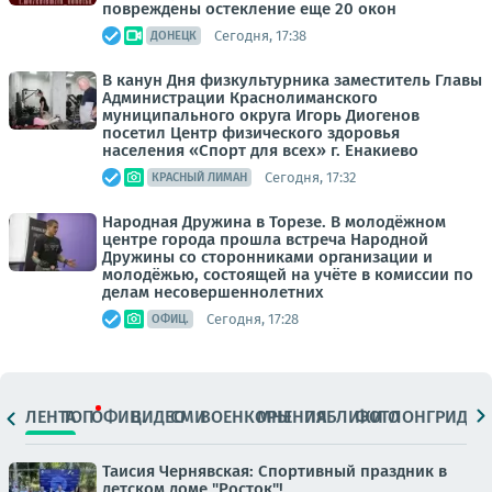
повреждены остекление еще 20 окон
Сегодня, 17:38
ДОНЕЦК
В канун Дня физкультурника заместитель Главы
Администрации Краснолиманского
муниципального округа Игорь Диогенов
посетил Центр физического здоровья
населения «Спорт для всех» г. Енакиево
Сегодня, 17:32
КРАСНЫЙ ЛИМАН
Народная Дружина в Торезе. В молодёжном
центре города прошла встреча Народной
Дружины со сторонниками организации и
молодёжью, состоящей на учёте в комиссии по
делам несовершеннолетних
Сегодня, 17:28
ОФИЦ.
ЛЕНТА
ТОП
ОФИЦ.
ВИДЕО
СМИ
ВОЕНКОРЫ
МНЕНИЯ
ПАБЛИКИ
ФОТО
ЛОНГРИДЫ
Таисия Чернявская: Спортивный праздник в
детском доме "Росток"!