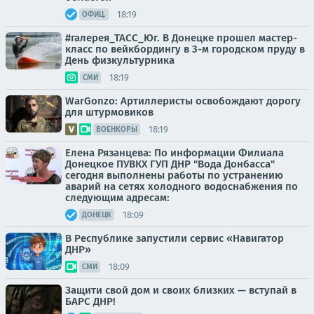
18:19
ОФИЦ.
#галерея_ТАСС_Юг. В Донецке прошел мастер-
класс по вейкбордингу в 3-м городском пруду в
День физкультурника
18:19
СМИ
WarGonzo: Артиллеристы освобождают дорогу
для штурмовиков
18:19
ВОЕНКОРЫ
Елена Рязанцева: По информации Филиала
Донецкое ПУВКХ ГУП ДНР "Вода Донбасса"
сегодня выполнены работы по устранению
аварий на сетях холодного водоснабжения по
следующим адресам:
18:09
ДОНЕЦК
В Республике запустили сервис «Навигатор
ДНР»
18:09
СМИ
Защити свой дом и своих близких — вступай в
БАРС ДНР!