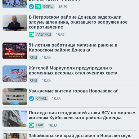
18:39
ОФИЦ.
В Петровском районе Донецка задержали
злоумышленника, оказавшего вооруженное
сопротивление
18:37
ПАБЛИКИ
51-летняя работница магазина ранена в
Кировском районе Донецка
18:34
СМИ
Жителей Мариуполя предупредили о
временных веерных отключениях света
18:34
СМИ
Уважаемые жители города Новоазовска!
18:34
ОФИЦ.
Последствия сегодняшней атаки ВСУ по мирным
жителям Куйбышевского района Донецка
18:33
СМИ
Забайкальский край доставил в Новосветскую