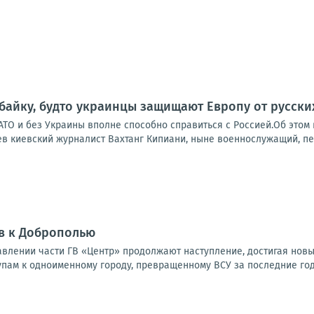
 байку, будто украинцы защищают Европу от русски
НАТО и без Украины вполне способно справиться с Россией.Об это
в киевский журналист Вахтанг Кипиани, ныне военнослужащий, пер
в к Доброполью
влении части ГВ «Центр» продолжают наступление, достигая новы
упам к одноименному городу, превращенному ВСУ за последние годы