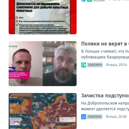
Поляки не верят в
В Польше считают, что 
публикациях бандеровце
Вчера, 20:54
ПАБЛИКИ
Зачистка подступо
На Добропольском напра
момент уделяется подст
Вчера, 20:36
ПАБЛИКИ