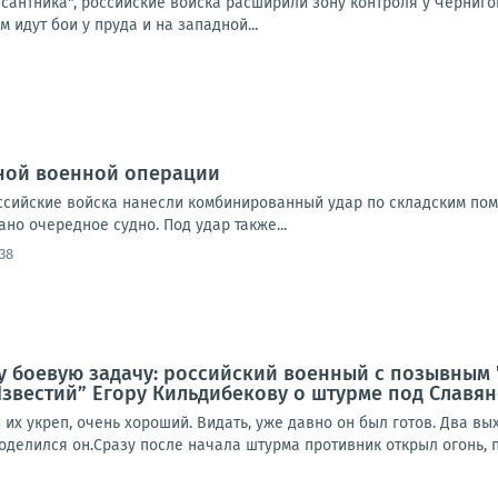
сантника", российские войска расширили зону контроля у Черниго
 идут бои у пруда и на западной...
ной военной операции
Российские войска нанесли комбинированный удар по складским по
но очередное судно. Под удар также...
:38
ну боевую задачу: российский военный с позывным
звестий” Егору Кильдибекову о штурме под Славя
их укреп, очень хороший. Видать, уже давно он был готов. Два в
оделился он.Сразу после начала штурма противник открыл огонь, п