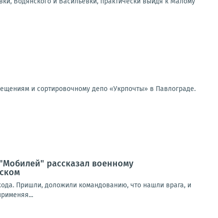
вки, Водянского и Васильевки, практически выйдя к Малому
мещениям и сортировочному депо «Укрпочты» в Павлограде.
 "Мобилей" рассказал военному
нском
ыхода. Пришли, доложили командованию, что нашли врага, и
рименяя...