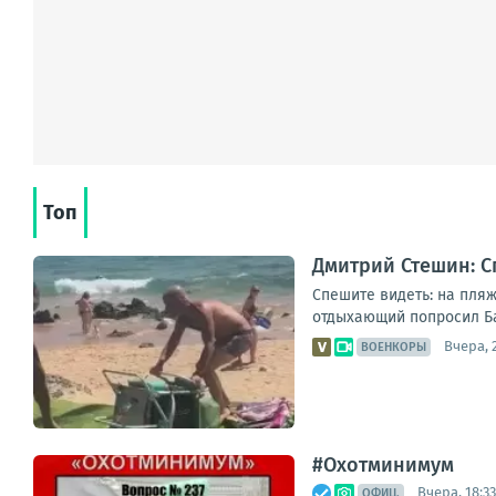
Топ
Дмитрий Стешин: С
Спешите видеть: на пляж
отдыхающий попросил Бас
Вчера, 
ВОЕНКОРЫ
#Охотминимум
Вчера, 18:33
ОФИЦ.