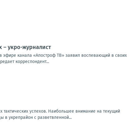
х – укро-журналист
м в эфире канала «Апостроф ТВ» заявил воспевающий в своих
едает корреспондент...
х тактических успехов. Наибольшее внимание на текущий
 в укрепрайон с разветвленной...