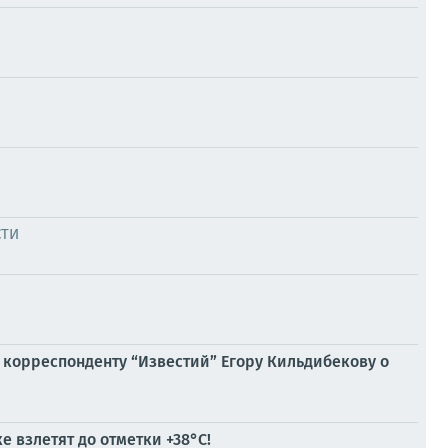
СТИ
 корреспонденту “Известий” Егору Кильдибекову о
 взлетят до отметки +38°C!