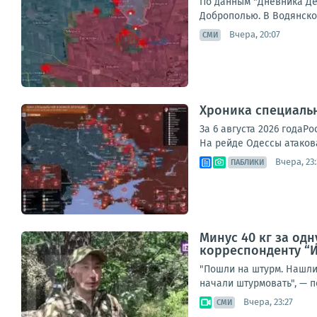
По данным "Дневника Де
Доброполью. В Водянском
Вчера, 20:07
СМИ
Хроника специаль
За 6 августа 2026 года
На рейде Одессы атакова
Вчера, 23
ПАБЛИКИ
Минус 40 кг за од
корреспонденту “И
"Пошли на штурм. Нашли 
начали штурмовать", — п
Вчера, 23:27
СМИ