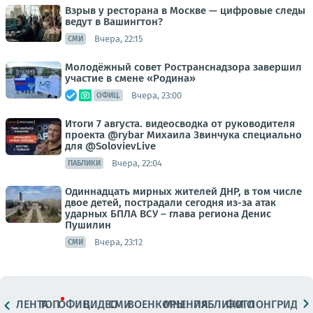
Взрыв у ресторана в Москве — цифровые следы
ведут в Вашингтон?
Вчера, 22:15
СМИ
Молодёжный совет Ространснадзора завершил
участие в смене «Родина»
Вчера, 23:00
ОФИЦ.
Итоги 7 августа. видеосводка от руководителя
проекта @rybar Михаила Звинчука специально
для @SolovievLive
Вчера, 22:04
ПАБЛИКИ
Одиннадцать мирных жителей ДНР, в том числе
двое детей, пострадали сегодня из-за атак
ударных БПЛА ВСУ – глава региона Денис
Пушилин
Вчера, 23:12
СМИ
ЛЕНТА
ТОП
ОФИЦ.
ВИДЕО
СМИ
ВОЕНКОРЫ
МНЕНИЯ
ПАБЛИКИ
ФОТО
ЛОНГРИДЫ