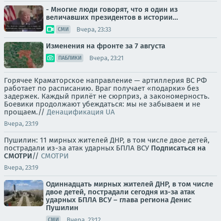
- Многие люди говорят, что я один из
величавших президентов в истории…
Вчера, 23:33
СМИ
Изменения на фронте за 7 августа
Вчера, 23:21
ПАБЛИКИ
Горячее Краматорское направление — артиллерия ВС РФ
работает по расписанию. Враг получает «подарки» без
задержек. Каждый прилёт не сюрприз, а закономерность.
Боевики продолжают убеждаться: мы не забываем и не
прощаем.//
Денацификация UA
Вчера, 23:19
Пушилин: 11 мирных жителей ДНР, в том числе двое детей,
пострадали из-за атак ударных БПЛА ВСУ
Подписаться на
СМОТРИ
//
СМОТРИ
Вчера, 23:19
Одиннадцать мирных жителей ДНР, в том числе
двое детей, пострадали сегодня из-за атак
ударных БПЛА ВСУ – глава региона Денис
Пушилин
Вчера, 23:12
СМИ