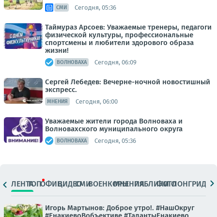
Сегодня, 05:36
СМИ
Таймураз Арсоев: Уважаемые тренеры, педагоги
физической культуры, профессиональные
спортсмены и любители здорового образа
жизни!
Сегодня, 06:09
ВОЛНОВАХА
Сергей Лебедев: Вечерне-ночной новостишный
экспресс.
Сегодня, 06:00
МНЕНИЯ
Уважаемые жители города Волноваха и
Волновахского муниципального округа
Сегодня, 05:36
ВОЛНОВАХА
ЛЕНТА
ТОП
ОФИЦ.
ВИДЕО
СМИ
ВОЕНКОРЫ
МНЕНИЯ
ПАБЛИКИ
ФОТО
ЛОНГРИДЫ
Игорь Мартынов: Доброе утро!. #НашОкруг
#ЕнакиевоВобъективе #ТалантыЕнакиево