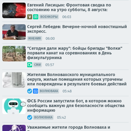
Евгений Лисицын: Фронтовая сводка по
состоянию на утро субботы, 8 августа:
06:03
ВОЕНКОРЫ
Сергей Лебедев: Вечерне-ночной новостишный
экспресс.
06:00
МНЕНИЯ
"Сегодня дали жару": бойцы бригады "Волки"
порвали канат на соревнованиях в День
физкультурника
05:57
СМИ
Жителям Волновахского муниципального
округа, жилые помещения которых утрачены
или повреждены в результате боевых действий
05:48
ВОЛНОВАХА
ФСБ России запустили бот, в котором можно
сообщить важную для безопасности общества
информацию
05:42
ВОЛНОВАХА
Уважаемые жители города Волноваха и