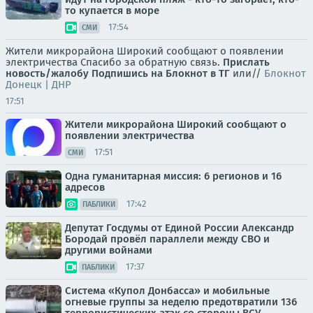
то купается в море
17:54
СМИ
Жители микрорайона Широкий сообщают о появлении
электричества Спасибо за обратную связь.
Прислать
новость/жалобу
Подпишись на Блокнот в ТГ
или//
Блокнот
Донецк | ДНР
17:51
Жители микрорайона Широкий сообщают о
появлении электричества
17:51
СМИ
Одна гуманитарная миссия: 6 регионов и 16
адресов
17:42
ПАБЛИКИ
Депутат Госдумы от Единой России Александр
Бородай провёл параллели между СВО и
другими войнами
17:37
ПАБЛИКИ
Система «Купол Донбасса» и мобильные
огневые группы за неделю предотвратили 136
террористических атак со стороны ВСУ