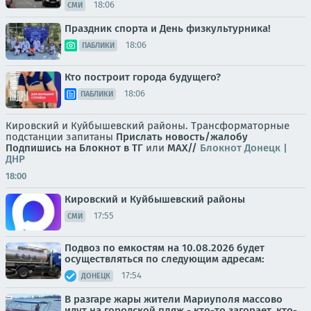
18:06
СМИ
Праздник спорта и День физкультурника!
18:06
ПАБЛИКИ
Кто построит города будущего?
18:06
ПАБЛИКИ
Кировский и Куйбышевский районы. Трансформаторные
подстанции запитаны
Прислать новость/жалобу
Подпишись на Блокнот в ТГ
или
МАХ//
Блокнот Донецк |
ДНР
18:00
Кировский и Куйбышевский районы
17:55
СМИ
Подвоз по емкостям на 10.08.2026 будет
осуществляться по следующим адресам:
17:54
ДОНЕЦК
В разгаре жары жители Мариуполя массово
идут на городской пляж - кто-то загорает, кто-