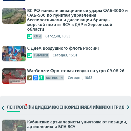
ВС РФ нанесли авиационные удары ФАБ-3000 и
ФАБ-500 по пунктам управления
беспилотниками и дислокации бригады
морской пехоты ВСУ в ДНР и Херсонской
области
Сегодня, 10:53
СМИ
С Днем Воздушного флота России!
Сегодня, 16:51
ПАБЛИКИ
WarGonzo: Фронтовая сводка на утро 09.08.26
Сегодня, 10:13
ВОЕНКОРЫ
ЛЕНТА
ТОП
ОФИЦ.
ВИДЕО
СМИ
ВОЕНКОРЫ
МНЕНИЯ
ПАБЛИКИ
ФОТО
ЛОНГРИДЫ
Кубанские артиллеристы уничтожают позиции,
артиллерию и БЛА ВСУ