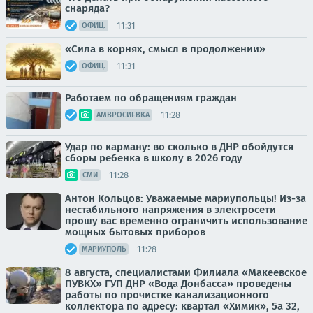
снаряда?
11:31
ОФИЦ.
«Сила в корнях, смысл в продолжении»
11:31
ОФИЦ.
Работаем по обращениям граждан
11:28
АМВРОСИЕВКА
Удар по карману: во сколько в ДНР обойдутся
сборы ребенка в школу в 2026 году
11:28
СМИ
Антон Кольцов: Уважаемые мариупольцы! Из-за
нестабильного напряжения в электросети
прошу вас временно ограничить использование
мощных бытовых приборов
11:28
МАРИУПОЛЬ
8 августа, специалистами Филиала «Макеевское
ПУВКХ» ГУП ДНР «Вода Донбасса» проведены
работы по прочистке канализационного
коллектора по адресу: квартал «Химик», 5а 32,