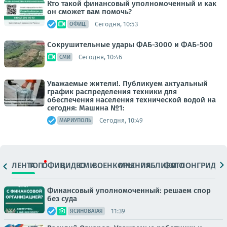
Кто такой финансовый уполномоченный и как
он сможет вам помочь?
Сегодня, 10:53
ОФИЦ.
Сокрушительные удары ФАБ-3000 и ФАБ-500
Сегодня, 10:46
СМИ
Уважаемые жители!. Публикуем актуальный
график распределения техники для
обеспечения населения технической водой на
сегодня: Машина №1:
Сегодня, 10:49
МАРИУПОЛЬ
ЛЕНТА
ТОП
ОФИЦ.
ВИДЕО
СМИ
ВОЕНКОРЫ
МНЕНИЯ
ПАБЛИКИ
ФОТО
ЛОНГРИДЫ
Финансовый уполномоченный: решаем спор
без суда
11:39
ЯСИНОВАТАЯ