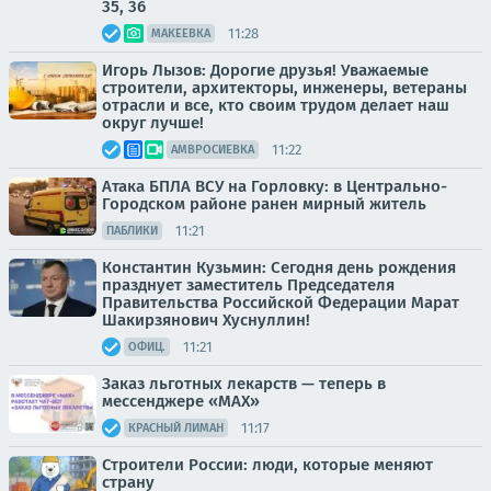
35, 36
11:28
МАКЕЕВКА
Игорь Лызов: Дорогие друзья! Уважаемые
строители, архитекторы, инженеры, ветераны
отрасли и все, кто своим трудом делает наш
округ лучше!
11:22
АМВРОСИЕВКА
Атака БПЛА ВСУ на Горловку: в Центрально-
Городском районе ранен мирный житель
11:21
ПАБЛИКИ
Константин Кузьмин: Сегодня день рождения
празднует заместитель Председателя
Правительства Российской Федерации Марат
Шакирзянович Хуснуллин!
11:21
ОФИЦ.
Заказ льготных лекарств — теперь в
мессенджере «МАХ»
11:17
КРАСНЫЙ ЛИМАН
Строители России: люди, которые меняют
страну