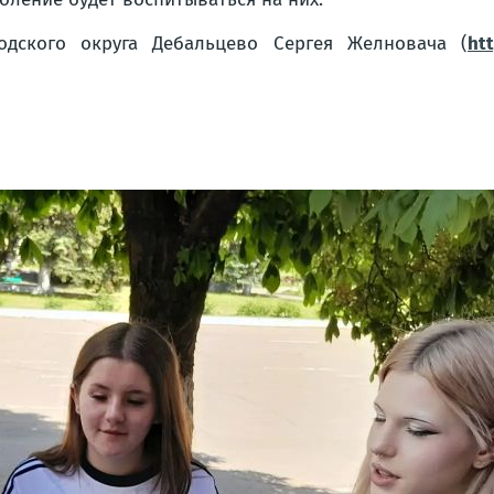
одского округа Дебальцево Сергея Желновача (
ht