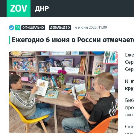
ZOV
ДНР
4 июня 2026, 11:09
ОФИЦИАЛЬНО
ДЕБАЛЬЦЕВО
Ежегодно 6 июня в России отмечае
Еже
Сер
Сер
К э
кру
Биб
пр
лит
Ска
пок