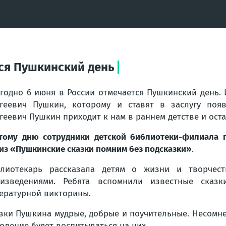
тся Пушкинский день
годно 6 июня в России отмечается Пушкинский день. 
геевич Пушкин, которому и ставят в заслугу появ
геевич Пушкин приходит к нам в раннем детстве и оста
тому дню сотрудники детской библиотеки-филиала 
из «Пушкинские сказки помним без подсказки»
.
лиотекарь рассказала детям о жизни и творчест
оизведениями. Ребята вспомнили известные сказ
ературной викторины.
зки Пушкина мудрые, добрые и поучительные. Несомне
оление будет воспитываться на них.