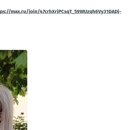
tps://max.ru/join/47crhXrjPCsqT_59WUzqh6Vy31DADj-