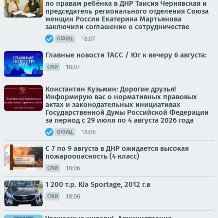
по правам ребёнка в ДНР Таисия Чернявская и
председатель регионального отделения Союза
женщин России Екатерина Мартьянова
заключили соглашение о сотрудничестве
18:07
ОФИЦ.
Главные новости ТАСС / Юг к вечеру 6 августа:
18:07
СМИ
Константин Кузьмин: Дорогие друзья!
Информирую вас о нормативных правовых
актах и законодательных инициативах
Государственной Думы Российской Федерации
за период с 29 июля по 4 августа 2026 года
18:06
ОФИЦ.
С 7 по 9 августа в ДНР ожидается высокая
пожароопасность (4 класс)
18:06
СМИ
1 200 т.p. Kia Sportage, 2012 г.в
18:06
СМИ