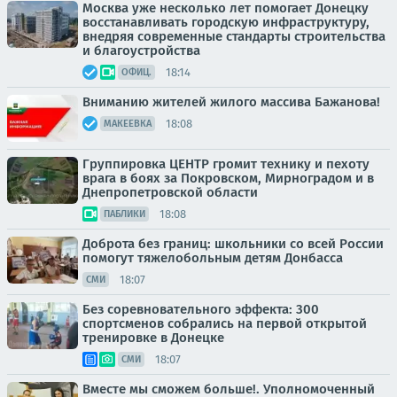
Москва уже несколько лет помогает Донецку
восстанавливать городскую инфраструктуру,
внедряя современные стандарты строительства
и благоустройства
18:14
ОФИЦ.
Вниманию жителей жилого массива Бажанова!
18:08
МАКЕЕВКА
Группировка ЦЕНТР громит технику и пехоту
врага в боях за Покровском, Мирноградом и в
Днепропетровской области
18:08
ПАБЛИКИ
Доброта без границ: школьники со всей России
помогут тяжелобольным детям Донбасса
18:07
СМИ
Без соревновательного эффекта: 300
спортсменов собрались на первой открытой
тренировке в Донецке
18:07
СМИ
Вместе мы сможем больше!. Уполномоченный