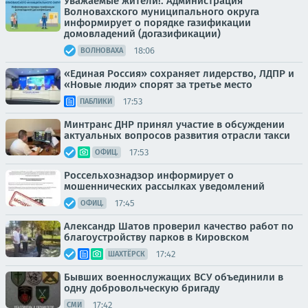
Уважаемые жители!. Администрация
Волновахского муниципального округа
информирует о порядке газификации
домовладений (догазификации)
18:06
ВОЛНОВАХА
«Единая Россия» сохраняет лидерство, ЛДПР и
«Новые люди» спорят за третье место
17:53
ПАБЛИКИ
Минтранс ДНР принял участие в обсуждении
актуальных вопросов развития отрасли такси
17:53
ОФИЦ.
Россельхознадзор информирует о
мошеннических рассылках уведомлений
17:45
ОФИЦ.
Александр Шатов проверил качество работ по
благоустройству парков в Кировском
17:42
ШАХТЁРСК
Бывших военнослужащих ВСУ объединили в
одну добровольческую бригаду
17:42
СМИ