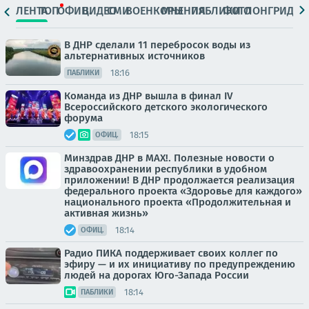
ЛЕНТА
ТОП
ОФИЦ.
ВИДЕО
СМИ
ВОЕНКОРЫ
МНЕНИЯ
ПАБЛИКИ
ФОТО
ЛОНГРИДЫ
В ДНР сделали 11 перебросок воды из
альтернативных источников
18:16
ПАБЛИКИ
Команда из ДНР вышла в финал IV
Всероссийского детского экологического
форума
18:15
ОФИЦ.
Минздрав ДНР в МАХ!. Полезные новости о
здравоохранении республики в удобном
приложении! В ДНР продолжается реализация
федерального проекта «Здоровье для каждого»
национального проекта «Продолжительная и
активная жизнь»
18:14
ОФИЦ.
Радио ПИКА поддерживает своих коллег по
эфиру — и их инициативу по предупреждению
людей на дорогах Юго-Запада России
18:14
ПАБЛИКИ