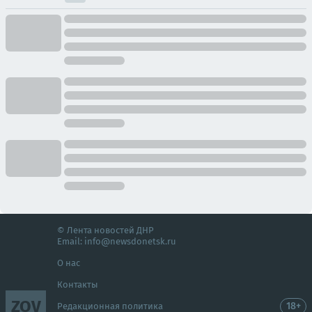
© Лента новостей ДНР
Email:
info@newsdonetsk.ru
О нас
Контакты
ZOV
18+
Редакционная политика