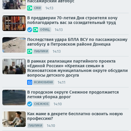
пассажирский автобус
14:13
СМИ
В преддверии 70-летия Дня строителя хочу
поблагодарить вас за созидательный труд
14:13
ОФИЦ.
Последствия удара БПЛА ВСУ по пассажирскому
автобусу в Петровском районе Донецка
14:13
ПАБЛИКИ
В рамках реализации партийного проекта
«Единой России» «Крепкая семья» в
Ясиноватском муниципальном округе обсудили
вопросы детского досуга
14:11
ЯСИНОВАТАЯ
В городском округе Снежное продолжается
летняя уборка дорог
14:10
СНЕЖНОЕ
Как маме в декрете бесплатно освоить новую
профессию?
14:10
ПАБЛИКИ