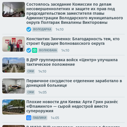
Состоялось заседание Комиссии по делам
несовершеннолетних и защите их прав под
председательством заместителя главы
Администрации Володарского муниципального
округа Полтарак Викалины Викторовны
14:10
ВОЛОДАРКА
Константин Зинченко: Благодарность тем, кто
строит будущее Волновахского округа
14:10
ВОЛНОВАХА
В ДНР группировка войск «Центр» улучшила
тактическое положение
14:10
СМИ
Первичное сосудистое отделение заработало в
донецкой больнице
14:05
СМИ
Плохие новости для Киева: Арти Грин разнёс
«Фламинго» — сырой недострой вместо
супероружия
14:05
ПАБЛИКИ