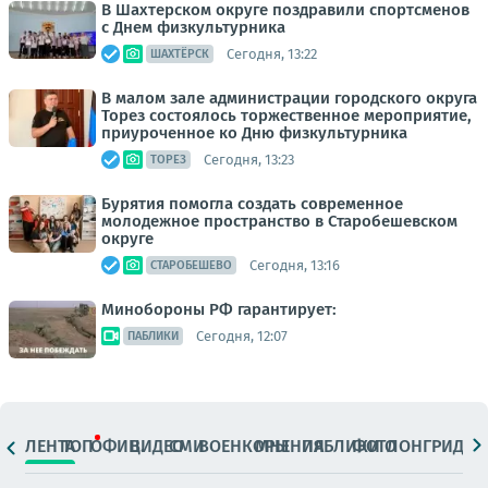
В Шахтерском округе поздравили спортсменов
с Днем физкультурника
Сегодня, 13:22
ШАХТЁРСК
В малом зале администрации городского округа
Торез состоялось торжественное мероприятие,
приуроченное ко Дню физкультурника
Сегодня, 13:23
ТОРЕЗ
Бурятия помогла создать современное
молодежное пространство в Старобешевском
округе
Сегодня, 13:16
СТАРОБЕШЕВО
Минобороны РФ гарантирует:
Сегодня, 12:07
ПАБЛИКИ
ЛЕНТА
ТОП
ОФИЦ.
ВИДЕО
СМИ
ВОЕНКОРЫ
МНЕНИЯ
ПАБЛИКИ
ФОТО
ЛОНГРИДЫ