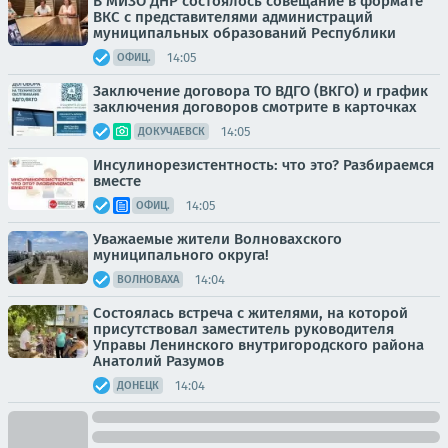
В МИЗО ДНР состоялось совещание в формате
ВКС с представителями администраций
муниципальных образований Республики
14:05
ОФИЦ.
Заключение договора ТО ВДГО (ВКГО) и график
заключения договоров смотрите в карточках
14:05
ДОКУЧАЕВСК
Инсулинорезистентность: что это? Разбираемся
вместе
14:05
ОФИЦ.
Уважаемые жители Волновахского
муниципального округа!
14:04
ВОЛНОВАХА
Состоялась встреча с жителями, на которой
присутствовал заместитель руководителя
Управы Ленинского внутригородского района
Анатолий Разумов
14:04
ДОНЕЦК