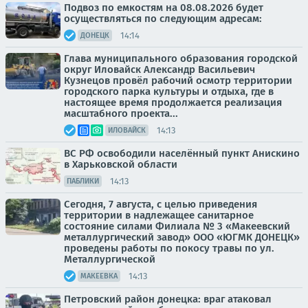
Подвоз по емкостям на 08.08.2026 будет
осуществляться по следующим адресам:
14:14
ДОНЕЦК
Глава муниципального образования городской
округ Иловайск Александр Васильевич
Кузнецов провёл рабочий осмотр территории
городского парка культуры и отдыха, где в
настоящее время продолжается реализация
масштабного проекта...
14:13
ИЛОВАЙСК
ВС РФ освободили населённый пункт Анискино
в Харьковской области
14:13
ПАБЛИКИ
Сегодня, 7 августа, с целью приведения
территории в надлежащее санитарное
состояние силами Филиала № 3 «Макеевский
металлургический завод» ООО «ЮГМК ДОНЕЦК»
проведены работы по покосу травы по ул.
Металлургической
14:13
МАКЕЕВКА
Петровский район донецка: враг атаковал