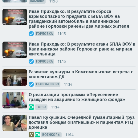
11:18
ПАБЛИКИ
Иван Приходько: В результате сброса
взрывоопасного предмета с БПЛА ВФУ на
гражданский автомобиль в Калининском
районе Горловки ранены два мирных жителя
11:15
ГОРЛОВКА
Иван Приходько: В результате атаки БПЛА ВФУ в
Калининском районе Горловки ранена мирная
жительница
11:15
ГОРЛОВКА
Развитие культуры в Комсомольском: встреча с
коллективом ДК
11:14
СТАРОБЕШЕВО
О реализации программы «Переселение
граждан из аварийного жилищного фонда»
11:14
ТОРЕЗ
Павел Кукушкин: Очередной гуманитарный груз
доставил бойцам «Пятнашки» и пациентам РТЦ
Донецка
11:14
ВОЕНКОРЫ