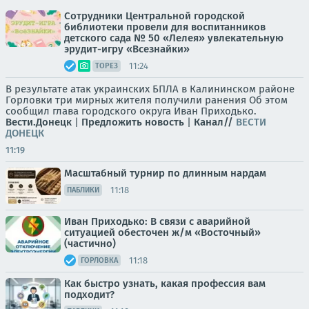
Сотрудники Центральной городской
библиотеки провели для воспитанников
детского сада № 50 «Лелея» увлекательную
эрудит-игру «Всезнайки»
11:24
ТОРЕЗ
В результате атак украинских БПЛА в Калининском районе
Горловки три мирных жителя получили ранения Об этом
сообщил глава городского округа Иван Приходько.
Вести.Донецк
|
Предложить новость
|
Канал//
ВЕСТИ
ДОНЕЦК
11:19
Масштабный турнир по длинным нардам
11:18
ПАБЛИКИ
Иван Приходько: В связи с аварийной
ситуацией обесточен ж/м «Восточный»
(частично)
11:18
ГОРЛОВКА
Как быстро узнать, какая профессия вам
подходит?