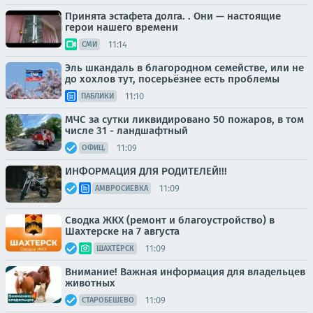
Принята эстафета долга. . Они — настоящие
герои нашего времени
11:14
СМИ
Эль шкандаль в благородном семействе, или не
до хохлов тут, посерьёзнее есть проблемы
11:10
ПАБЛИКИ
МЧС за сутки ликвидировано 50 пожаров, в том
числе 31 - ландшафтный
11:09
ОФИЦ.
ИНФОРМАЦИЯ ДЛЯ РОДИТЕЛЕЙ!!!
11:09
АМВРОСИЕВКА
Сводка ЖКХ (ремонт и благоустройство) в
Шахтерске на 7 августа
11:09
ШАХТЁРСК
Внимание! Важная информация для владельцев
животных
11:09
СТАРОБЕШЕВО