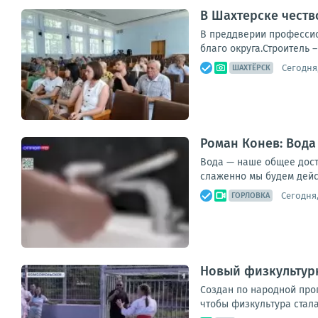
В Шахтерске честв
В преддверии профессио
благо округа.Строитель 
Сегодня,
ШАХТЁРСК
Роман Конев: Вода
Вода — наше общее досто
слаженно мы будем дейст
Сегодня,
ГОРЛОВКА
Новый физкультур
Создан по народной прог
чтобы физкультура стала