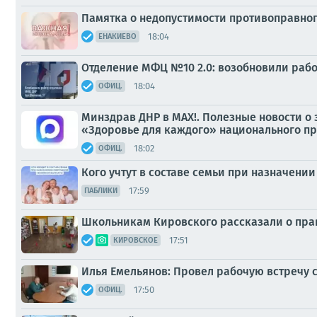
Памятка о недопустимости противоправног
18:04
ЕНАКИЕВО
Отделение МФЦ №10 2.0: возобновили рабо
18:04
ОФИЦ.
Минздрав ДНР в МАХ!. Полезные новости о
«Здоровье для каждого» национального п
18:02
ОФИЦ.
Кого учтут в составе семьи при назначен
17:59
ПАБЛИКИ
Школьникам Кировского рассказали о пра
17:51
КИРОВСКОЕ
Илья Емельянов: Провел рабочую встречу 
17:50
ОФИЦ.