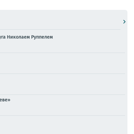
уга Николаем Руппелем
реве»