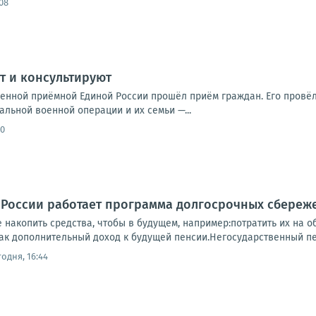
08
ат и консультируют
енной приёмной Единой России прошёл приём граждан. Его провёл
льной военной операции и их семьи —...
00
. в России работает программа долгосрочных сбереж
накопить средства, чтобы в будущем, например:потратить их на о
как дополнительный доход к будущей пенсии.Негосударственный пе
годня, 16:44