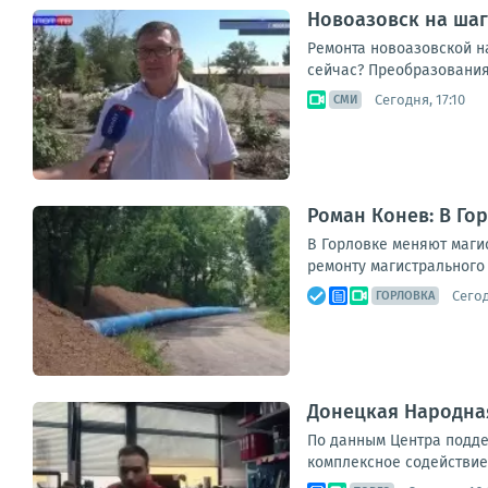
Новоазовск на ша
Ремонта новоазовской на
сейчас? Преобразования
Сегодня, 17:10
СМИ
Роман Конев: В Го
В Горловке меняют маги
ремонту магистрального 
Сегод
ГОРЛОВКА
Донецкая Народная
По данным Центра подде
комплексное содействие