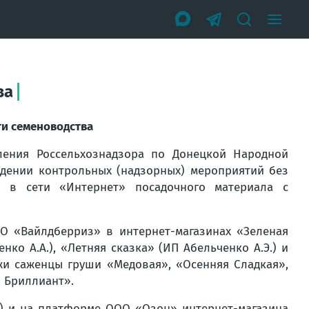
ва
ти семеноводства
ления Россельхознадзора по Донецкой Народной
едении контрольных (надзорных) мероприятий без
 в сети «Интернет» посадочного материала с
О «Вайлдберриз» в интернет-магазинах «Зеленая
нко А.А.), «Летняя сказка» (ИП Абельченко А.Э.) и
жи саженцы груши «Медовая», «Осенняя Сладкая»,
 Бриллиант».
.) и на платформе ООО «Озон» интернет-магазина