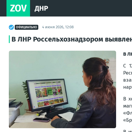
ZOV
ДНР
4 июня 2026, 12:08
ОФИЦИАЛЬНО
В ЛНР Россельхознадзором выявлен
В Л
С 1
Рес
вз
нар
В х
маг
«Фл
«Бр
В и