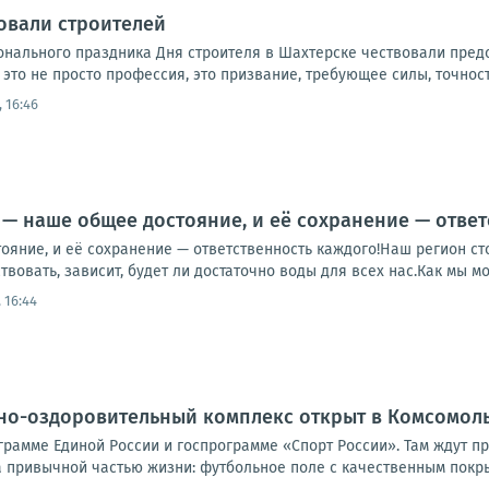
овали строителей
нального праздника Дня строителя в Шахтерске чествовали предс
– это не просто профессия, это призвание, требующее силы, точност
 16:46
 — наше общее достояние, и её сохранение — ответ
яние, и её сохранение — ответственность каждого!Наш регион сто
вовать, зависит, будет ли достаточно воды для всех нас.Как мы мо
 16:44
но-оздоровительный комплекс открыт в Комсомоль
рамме Единой России и госпрограмме «Спорт России». Там ждут пр
 привычной частью жизни: футбольное поле с качественным покрыт