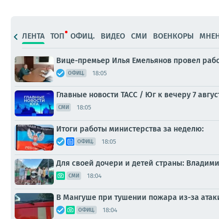
ЛЕНТА
ТОП
ОФИЦ.
ВИДЕО
СМИ
ВОЕНКОРЫ
МНЕ
Вице-премьер Илья Емельянов провел рабо
18:05
ОФИЦ.
Главные новости ТАСС / Юг к вечеру 7 авгус
18:05
СМИ
Итоги работы министерства за неделю:
18:05
ОФИЦ.
Для своей дочери и детей страны: Владим
18:04
СМИ
В Мангуше при тушении пожара из-за атак
18:04
ОФИЦ.