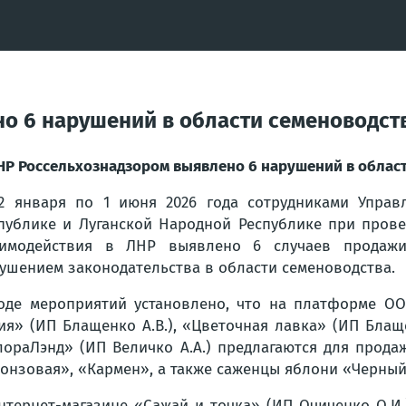
о 6 нарушений в области семеноводст
НР Россельхознадзором выявлено 6 нарушений в облас
2 января по 1 июня 2026 года сотрудниками Управ
публике и Луганской Народной Республике при пров
аимодействия в ЛНР выявлено 6 случаев продажи
ушением законодательства в области семеноводства.
оде мероприятий установлено, что на платформе ОО
ия» (ИП Блащенко А.В.), «Цветочная лавка» (ИП Блаще
ораЛэнд» (ИП Величко А.А.) предлагаются для прода
онзовая», «Кармен», а также саженцы яблони «Черный
нтернет-магазине «Сажай и точка» (ИП Очиченко О.И