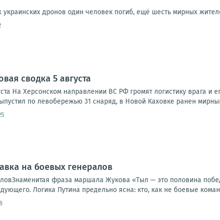
ах украинских дронов один человек погиб, ещё шесть мирных жите
2
овая сводка 5 августа
ста На Херсонском направлении ВС РФ громят логистику врага и ег
ыпустил по левобережью 31 снаряд, в Новой Каховке ранен мирный
25
тавка на боевых генералов
аловЗнаменитая фраза маршала Жукова «Тыл — это половина поб
ующего. Логика Путина предельно ясна: кто, как не боевые коман
8