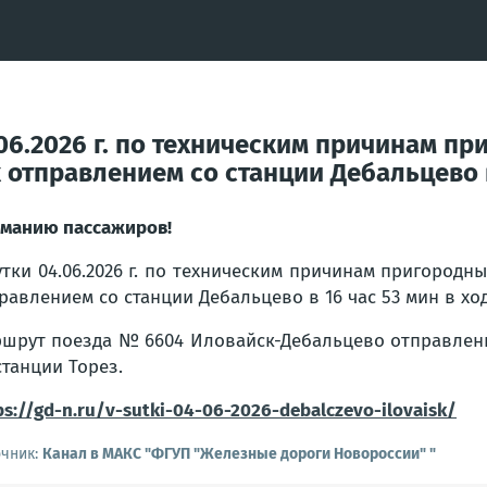
.06.2026 г. по техническим причинам 
тправлением со станции Дебальцево в 
манию пассажиров!
утки 04.06.2026 г. по техническим причинам пригоро
равлением со станции Дебальцево в 16 час 53 мин в ход
шрут поезда № 6604 Иловайск-Дебальцево отправление
станции Торез.
ps://gd-n.ru/v-sutki-04-06-2026-debalczevo-ilovaisk/
очник:
Канал в МАКС "ФГУП "Железные дороги Новороссии" "