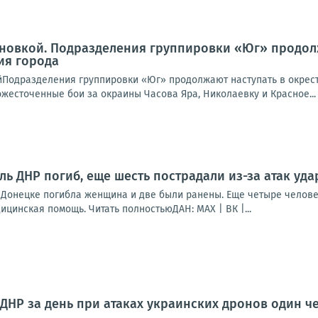
новкой. Подразделения группировки «Юг» продолж
ия города
йПодразделения группировки «Юг» продолжают наступать в окрест
жесточенные бои за окраины Часова Яра, Николаевку и Красное...
ь ДНР погиб, еще шесть пострадали из-за атак уд
в Донецке погибла женщина и две были ранены. Еще четыре челов
цинская помощь. Читать полностьюДАН: MAX | ВК |...
 ДНР за день при атаках украинских дронов один ч