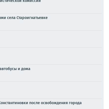
ристической комиссии
ями села Староигнатьевке
автобусы и дома
Константиновки после освобождения города