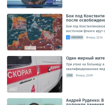
Бои под Константи
после освобожден
Бои под Константиновко
восточном фланге идут о
Вчера, 22:34
ПАБЛИКИ
Один мирный жител
При атаке на больницу 
квалифицированная меди
Вчера, 22:09
СМИ
Андрей Руденко: В
получили ранения