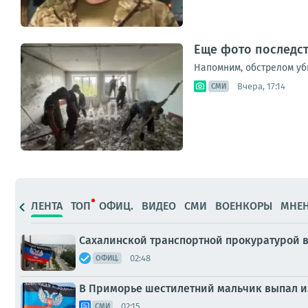
Еще фото последст
Напомним, обстрелом уб
Вчера, 17:14
СМИ
ЛЕНТА
ТОП
ОФИЦ.
ВИДЕО
СМИ
ВОЕНКОРЫ
МНЕ
Сахалинской транспортной прокуратурой 
02:48
ОФИЦ.
В Приморье шестилетний мальчик выпал из
02:15
СМИ