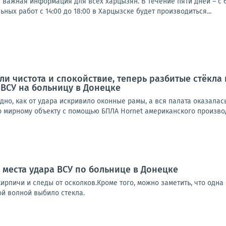
важная информация для всех харцызян. В течение пяти дней – с 6
ных работ с 14:00 до 18:00 в Харцызске будет производиться...
ыли чистота и спокойствие, теперь разбитые стёкла
 ВСУ на больницу в Донецке
дно, как от удара искривило оконные рамы, а вся палата оказалас
 мирному объекту с помощью БПЛА Hornet американского производс
 места удара ВСУ по больнице в Донецке
ирпичи и следы от осколков.Кроме того, можно заметить, что одна
ой волной выбило стекла.