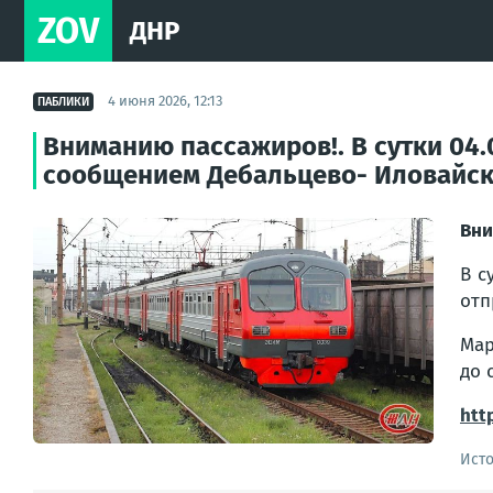
ZOV
ДНР
4 июня 2026, 12:13
ПАБЛИКИ
Вниманию пассажиров!. В сутки 04
сообщением Дебальцево- Иловайск о
Вни
В с
отп
Мар
до 
htt
Ист