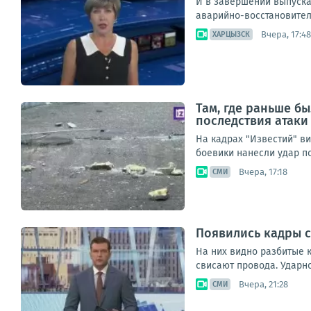
И в завершении выпуска 
аварийно-восстановитель
Вчера, 17:48
ХАРЦЫЗСК
Там, где раньше б
последствия атаки
На кадрах "Известий" ви
боевики нанесли удар по
Вчера, 17:18
СМИ
Появились кадры с
На них видно разбитые к
свисают провода. Ударн
Вчера, 21:28
СМИ