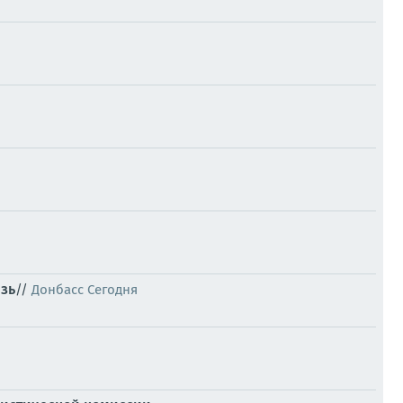
зь
//
Донбасс Сегодня