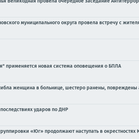
алья Великодная провела очередное заседание Антитерро
овского муниципального округа провела встречу с жител
ия" применяется новая система оповещения о БПЛА
огибла женщина в больнице, шестеро ранены, повреждены 
 последствиях ударов по ДНР
группировки «Юг» продолжают наступать в окрестностях 