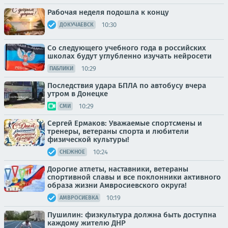
Рабочая неделя подошла к концу
10:30
ДОКУЧАЕВСК
Со следующего учебного года в российских
школах будут углубленно изучать нейросети
10:29
ПАБЛИКИ
Последствия удара БПЛА по автобусу вчера
утром в Донецке
10:29
СМИ
Сергей Ермаков: Уважаемые спортсмены и
тренеры, ветераны спорта и любители
физической культуры!
10:24
СНЕЖНОЕ
Дорогие атлеты, наставники, ветераны
спортивной славы и все поклонники активного
образа жизни Амвросиевского округа!
10:19
АМВРОСИЕВКА
Пушилин: физкультура должна быть доступна
каждому жителю ДНР