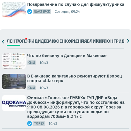
Поздравление по случаю Дня физкультурника
Сегодня, 09:24
ШАХТЁРСК
ЛЕНТА
ТОП
ОФИЦ.
ВИДЕО
СМИ
ВОЕНКОРЫ
МНЕНИЯ
ПАБЛИКИ
ФОТО
ЛОНГРИДЫ
Что по бензину в Донецке и Макеевке
10:43
СМИ
В Енакиево капитально ремонтируют Дворец
спорта «Шахтер»
10:43
СМИ
Филиал «Торезское ПУВКХ» ГУП ДНР «Вода
Донбасса» информирует, что по состоянию на
9:00 08.08.2026 г. в городской округ Торез за
предыдущие сутки поступило воды: по
водоводам 700мм- 8,2 тыс
10:43
ТОРЕЗ