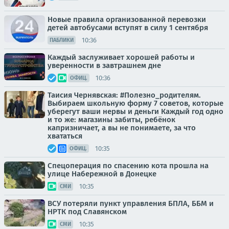
Новые правила организованной перевозки
детей автобусами вступят в силу 1 сентября
10:36
ПАБЛИКИ
Каждый заслуживает хорошей работы и
уверенности в завтрашнем дне
10:36
ОФИЦ.
Таисия Чернявская: #Полезно_родителям.
Выбираем школьную форму 7 советов, которые
уберегут ваши нервы и деньги Каждый год одно
и то же: магазины забиты, ребёнок
капризничает, а вы не понимаете, за что
хвататься
10:35
ОФИЦ.
Спецоперация по спасению кота прошла на
улице Набережной в Донецке
10:35
СМИ
ВСУ потеряли пункт управления БПЛА, ББМ и
НРТК под Славянском
10:35
СМИ