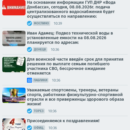
На основании информации ГУП ДНР «Вода
Донбасса», сегодня, 08.08.2026г. подача
централизованного водоснабжения будет
осуществляться по направлению:
10:39
МОСПИНО
Иван Адамец: Подвоз технической воды в
установленные емкости на 08.08.2026
планируется по адресам:
10:36
ДОНЕЦК
Для воинской части введён срок для принятия
решения по выплате семьям погибшего
участника СВО, бессрочное ожидание
отменяется
10:36
ПАБЛИКИ
Уважаемые спортсмены, тренеры, ветераны
спорта, работники физкультурно-спортивной
отрасли и все приверженцы здорового образа
жизни!
10:36
ТОРЕЗ
Присоединяемся к поздравлениям!
10:36
ОФИЦ.