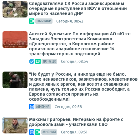
Следователями СК России зафиксированы
очередные преступления ВФУ в отношении
мирного населения ДНР
Сегодня, 08:42
ПАБЛИКИ
Алексей Кулемзин: По информации АО «Юго-
Западная Электросетевая Компания»
«Донецкэнерго», в Кировском районе
произошло аварийное отключение 14
трансформаторных подстанций
Сегодня, 08:54
ДОНЕЦК
"Не будет у России, и никогда еще не было,
таких ненавистников, завистников, клеветников
и даже явных врагов, как все эти славянские
племена, чуть только их Россия освободит, а
Европа согласится признать их
освобожденными!
Сегодня, 09:58
МНЕНИЯ
Максим Григорьев: Интервью на фронте с
добровольцами - участниками СВО
Сегодня, 09:51
МНЕНИЯ