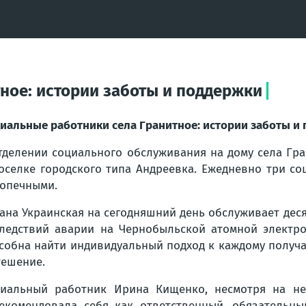
ное: истории заботы и поддержки
иальные работники села Гранитное: истории заботы и
тделении социального обслуживания на дому села Гр
оселке городского типа Андреевка. Ежедневно три с
опечными.
ана Украинская на сегодняшний день обслуживает дес
ледствий аварии на Чернобыльской атомной электро
собна найти индивидуальный подход к каждому получа
тешение.
иальный работник Ирина Кищенко, несмотря на не
екомендовала себя как ответственный, обязательн