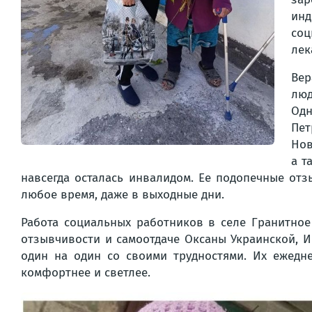
инд
соц
лек
Вер
люд
Одн
Пет
Нов
а т
навсегда осталась инвалидом. Ее подопечные отз
любое время, даже в выходные дни.
Работа социальных работников в селе Гранитное
отзывчивости и самоотдаче Оксаны Украинской, 
один на один со своими трудностями. Их ежедн
комфортнее и светлее.