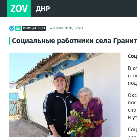
ZOV
ДНР
4 июня 2026, 12:40
ОФИЦИАЛЬНО
Социальные работники села Гранит
Соц
В о
в п
под
Окс
пос
спо
и у
Соц
зар