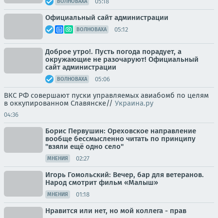
05:18
ВОЛНОВАХА
Официальный сайт администрации
05:12
ВОЛНОВАХА
Доброе утро!. Пусть погода порадует, а
окружающие не разочаруют! Официальный
сайт администрации
05:06
ВОЛНОВАХА
ВКС РФ совершают пуски управляемых авиабомб по целям
в оккупированном Славянске//
Украина.ру
04:36
Борис Первушин: Ореховское направление
вообще бессмысленно читать по принципу
"взяли ещё одно село"
02:27
МНЕНИЯ
Игорь Гомольский: Вечер, бар для ветеранов.
Народ смотрит фильм «Малыш»
01:18
МНЕНИЯ
Нравится или нет, но мой коллега - прав